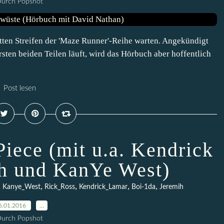
urch Popshot
itten Streifen der 'Maze Runner'-Reihe warten. Angekündigt
rsten beiden Teilen läuft, wird das Hörbuch aber hoffentlich
Post lesen
iece (mit u.a. Kendrick
h und KanYe West)
,
,
,
,
,
Kanye_West
Rick_Ross
Kendrick_Lamar
Boi-1da
Jeremih
6.01.2016
…
urch Popshot