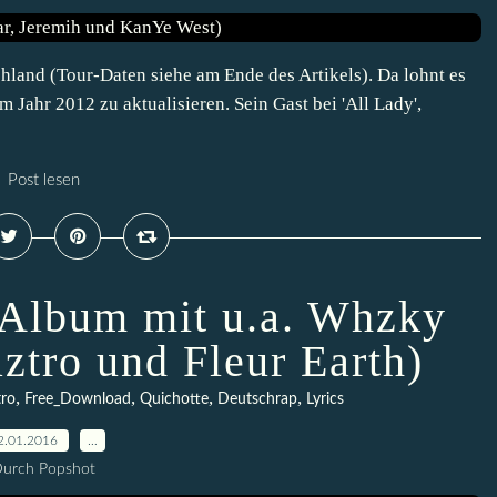
land (Tour-Daten siehe am Ende des Artikels). Da lohnt es
m Jahr 2012 zu aktualisieren. Sein Gast bei 'All Lady',
Post lesen
Album mit u.a. Whzky
ztro und Fleur Earth)
,
,
,
,
tro
Free_Download
Quichotte
Deutschrap
Lyrics
2.01.2016
…
urch Popshot