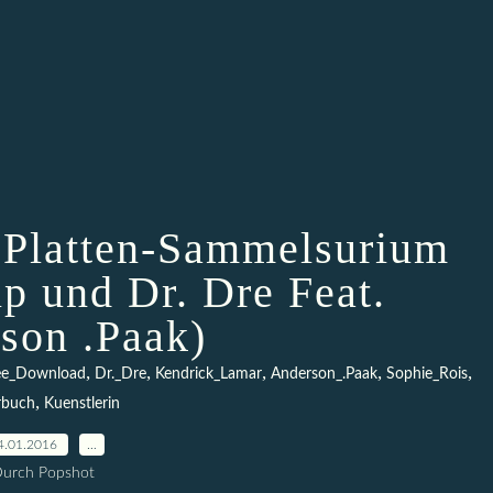
 Platten-Sammelsurium
ip und Dr. Dre Feat.
son .Paak)
,
,
,
,
,
ee_Download
Dr._Dre
Kendrick_Lamar
Anderson_.Paak
Sophie_Rois
,
rbuch
Kuenstlerin
4.01.2016
…
urch Popshot