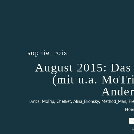
sophie_rois
August 2015: Das
(mit u.a. MoTr
Ander
,
,
,
,
,
Lyrics
MoTrip
Chefket
Alina_Bronsky
Method_Man
Fr
Hoe
1
D