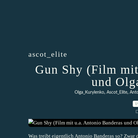
ascot_elite
Gun Shy (Film mit
und Olg
,
,
Olga_Kurylenko
Ascot_Elite
Ant
1
D
Was treibt eigentlich Antonio Banderas so? Zwar d