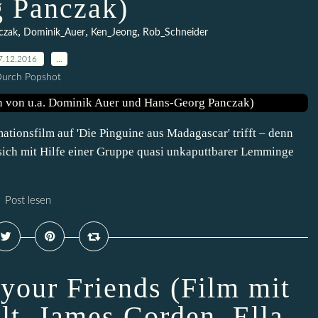
 Panczak)
,
,
,
czak
Dominik_Auer
Ken_Jeong
Rob_Schneider
7.12.2016
…
urch Popshot
mationsfilm auf 'Die Pinguine aus Madagascar' trifft – denn
ich mit Hilfe einer Gruppe quasi unkaputtbarer Lemminge
Post lesen
 your Friends (Film mit
lt, James Corden, Ella