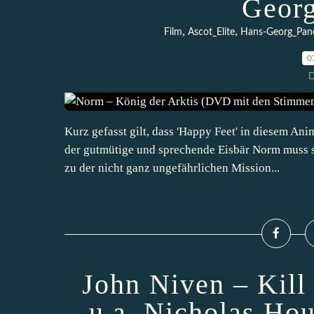
Georg
,
,
Film
Ascot_Elite
Hans-Georg_Pan
0
D
Kurz gefasst gilt, dass 'Happy Feet' in diesem Ani
der gutmütige und sprechende Eisbär Norm muss s
zu der nicht ganz ungefährlichen Mission...
John Niven – Kill
u.a. Nicholas Hou