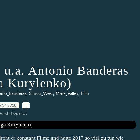
 u.a. Antonio Banderas
a Kurylenko)
,
,
,
onio_Banderas
Simon_West
Mark_Valley
Film
9.04.2018
…
urch Popshot
reht er konstant Filme und hatte 2017 so viel zu tun wie