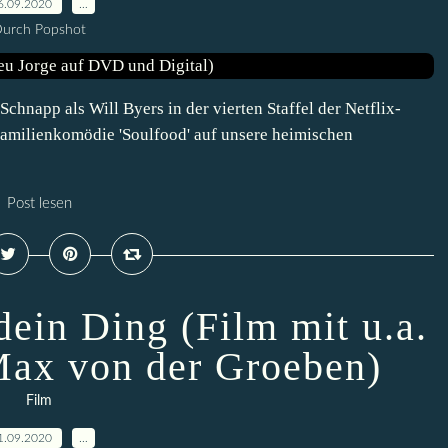
6.09.2020
…
urch Popshot
chnapp als Will Byers in der vierten Staffel der Netflix-
er Familienkomödie 'Soulfood' auf unsere heimischen
Post lesen
ein Ding (Film mit u.a.
ax von der Groeben)
Film
1.09.2020
…