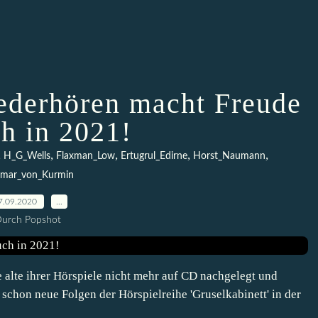
iederhören macht Freude
ch in 2021!
,
,
,
,
,
H_G_Wells
Flaxman_Low
Ertugrul_Edirne
Horst_Naumann
mar_von_Kurmin
7.09.2020
…
urch Popshot
e alte ihrer Hörspiele nicht mehr auf CD nachgelegt und
 schon neue Folgen der Hörspielreihe 'Gruselkabinett' in der