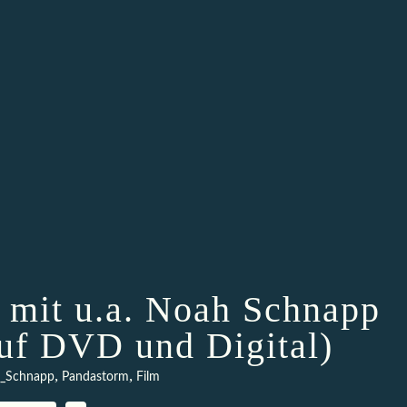
it u.a. Noah Schnapp
auf DVD und Digital)
,
,
_Schnapp
Pandastorm
Film