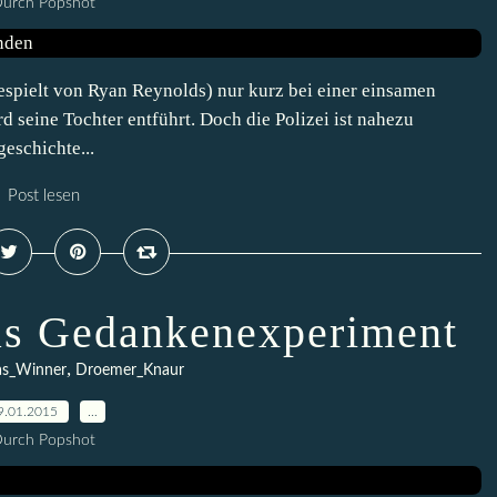
urch Popshot
spielt von Ryan Reynolds) nur kurz bei einer einsamen
rd seine Tochter entführt. Doch die Polizei ist nahezu
eschichte...
Post lesen
as Gedankenexperiment
,
as_Winner
Droemer_Knaur
9.01.2015
…
urch Popshot