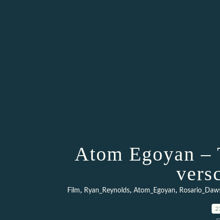
Atom Egoyan – T
vers
,
,
,
Film
Ryan_Reynolds
Atom_Egoyan
Rosario_Daw
2