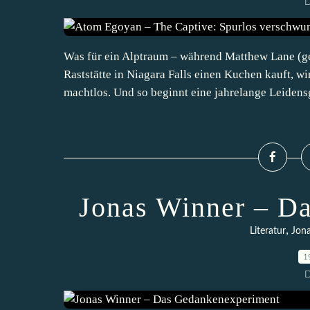
D
Was für ein Alptraum – während Matthew Lane (ge
Raststätte in Niagara Falls einen Kuchen kauft, wi
machtlos. Und so beginnt eine jahrelange Leidensg
Jonas Winner – D
,
Literatur
Jon
1
D