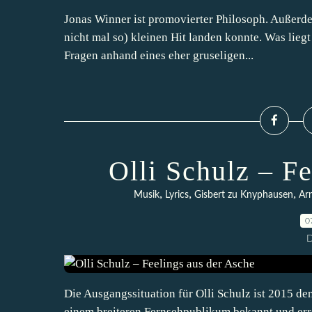
Jonas Winner ist promovierter Philosoph. Außerdem 
nicht mal so) kleinen Hit landen konnte. Was lieg
Fragen anhand eines eher gruseligen...
Olli Schulz – F
,
,
,
Musik
Lyrics
Gisbert zu Knyphausen
Ar
0
D
Die Ausgangssituation für Olli Schulz ist 2015 den
einem breiteren Fernsehpublikum bekannt und erre