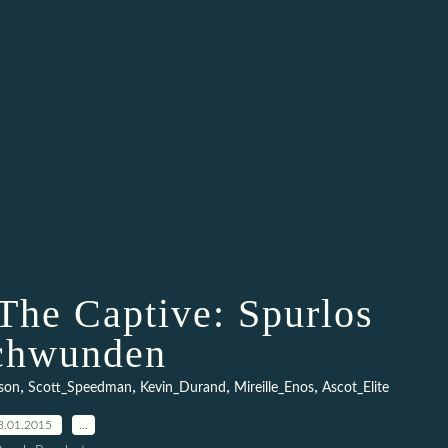
he Captive: Spurlos
chwunden
,
,
,
,
son
Scott_Speedman
Kevin_Durand
Mireille_Enos
Ascot_Elite
3.01.2015
…