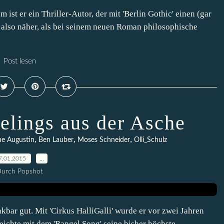
ist er ein Thriller-Autor, der mit 'Berlin Gothic' einen (gar
t also näher, als bei seinem neuen Roman philosophische
Post lesen
eelings aus der Asche
,
,
,
ne Augustin
Ben Lauber
Moses Schneider
Olli_Schulz
7.01.2015
…
urch Popshot
kbar gut. Mit 'Cirkus HalliGalli' wurde er vor zwei Jahren
ichte mit dem 'Rangel Song' seine bisher höchste