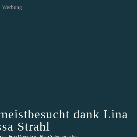
Werbung
meistbesucht dank Lina
ssa Strahl
,
,