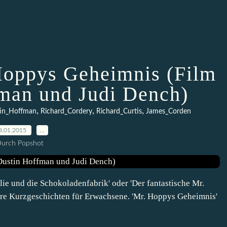
Hoppys Geheimnis (Film
man und Judi Dench)
,
,
,
in_Hoffman
Richard_Cordery
Richard_Curtis
James_Corden
8.01.2015
…
urch Popshot
ie und die Schokoladenfabrik' oder 'Der fantastische Mr.
re Kurzgeschichten für Erwachsene. 'Mr. Hoppys Geheimnis'