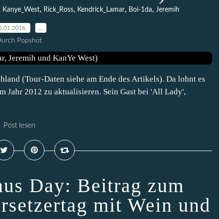
,
,
,
,
,
Kanye_West
Rick_Ross
Kendrick_Lamar
Boi-1da
Jeremih
6.01.2016
…
urch Popshot
land (Tour-Daten siehe am Ende des Artikels). Da lohnt es
m Jahr 2012 zu aktualisieren. Sein Gast bei 'All Lady',
Post lesen
us Day: Beitrag zum
ersetzertag mit Wein und