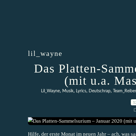
lil_wayne
Das Platten-Samme
(mit u.a. Ma
,
,
,
,
Lil_Wayne
Musik
Lyrics
Deutschrap
Team_Reibe
1
D
Hilfe, der erste Monat im neuen Jahr – ach, was s