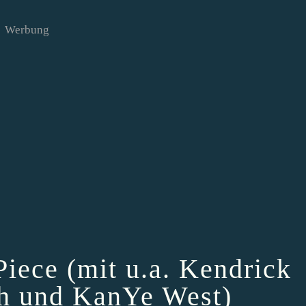
Werbung
iece (mit u.a. Kendrick
h und KanYe West)