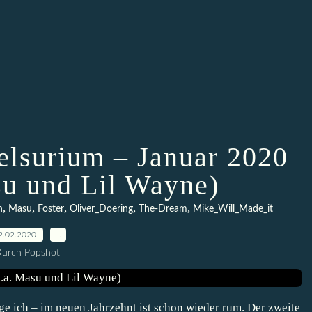
lsurium – Januar 2020
su und Lil Wayne)
,
,
,
,
,
n
Masu
Foster
Oliver_Doering
The-Dream
Mike_Will_Made_it
2.02.2020
…
urch Popshot
age ich – im neuen Jahrzehnt ist schon wieder rum. Der zweite