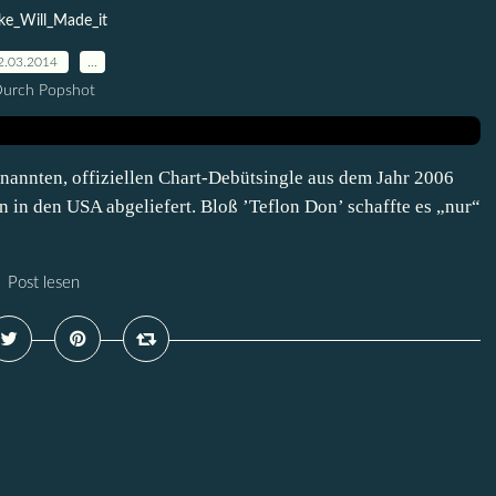
ke_Will_Made_it
2.03.2014
…
urch Popshot
 benannten, offiziellen Chart-Debütsingle aus dem Jahr 2006
en in den USA abgeliefert. Bloß ’Teflon Don’ schaffte es „nur“
Post lesen