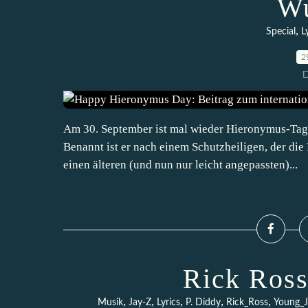
W
,
Special
L
2
D
Am 30. September ist mal wieder Hieronymus-Tag. 
Benannt ist er nach einem Schutzheiligen, der die
einen älteren (und nun nur leicht angepassten)...
Rick Ross
,
,
,
,
,
Musik
Jay-Z
Lyrics
P. Diddy
Rick_Ross
Young_J