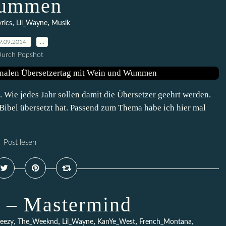
ummen
,
,
yrics
Lil_Wayne
Musik
9.09.2014
…
urch Popshot
Wie jedes Jahr sollen damit die Übersetzer geehrt werden.
 Bibel übersetzt hat. Passend zum Thema habe ich hier mal
Post lesen
 – Mastermind
,
,
,
,
,
eezy
The_Weeknd
Lil_Wayne
KanYe_West
French_Montana