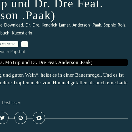
ip und Dr. Dre Feat.
son .Paak)
,
,
,
,
,
ee_Download
Dr._Dre
Kendrick_Lamar
Anderson_.Paak
Sophie_Rois
,
rbuch
Kuenstlerin
4.01.2016
…
urch Popshot
g und guten Wein“, heißt es in einer Bauernregel. Und es ist
andere Tropfen mehr vom Himmel gefallen als auch eine Latte
Post lesen