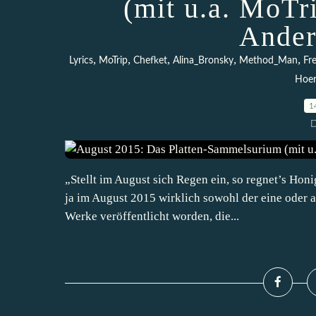
(mit u.a. MoTr
Ander
,
,
,
,
,
Lyrics
MoTrip
Chefket
Alina_Bronsky
Method_Man
Fr
Hoe
1
D
„Stellt im August sich Regen ein, so regnet’s Honi
ja im August 2015 wirklich sowohl der eine oder 
Werke veröffentlicht worden, die...