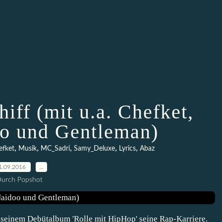
iff (mit u.a. Chefket,
o und Gentleman)
,
,
,
,
,
efket
Musik
MC_Sadri
Samy_Deluxe
Lyrics
Abaz
1.09.2016
…
urch Popshot
 seinem Debütalbum 'Rolle mit HipHop' seine Rap-Karriere.