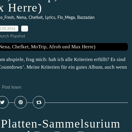
 Herre)
,
,
,
,
,
o_Fresh
Nena
Chefket
Lyrics
Flo_Mega
Bazzazian
2.05.2016
…
urch Popshot
abspiele, frag mich: hab ich alle Kriterien erfüllt? Es sind
ountdown’. Meine Kriterien für ein gutes Album, auch wenn
Post lesen
 Platten-Sammelsurium