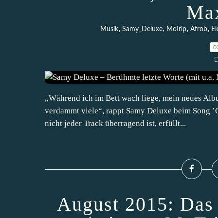
Max
,
,
,
,
Musik
Samy_Deluxe
MoTrip
Afrob
Ek
0
D
„Während ich im Bett wach liege, mein neues Album 
verdammt viele“, rappt Samy Deluxe beim Song ’C
nicht jeder Track überragend ist, erfüllt...
August 2015: Das