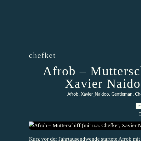
chefket
Afrob – Muttersch
Xavier Naido
,
,
,
Afrob
Xavier_Naidoo
Gentleman
Ch
2
D
Kurz vor der Jahrtausendwende startete Afrob mit