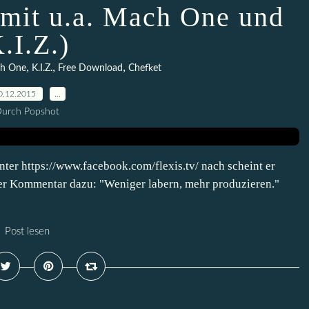
 (mit u.a. Mach One und
.I.Z.)
,
,
,
h One
K.I.Z.
Free Download
Chefket
0.12.2015
…
urch Popshot
unter https://www.facebook.com/flexis.tv/ nach scheint er
ner Kommentar dazu: "Weniger labern, mehr produzieren."
Post lesen