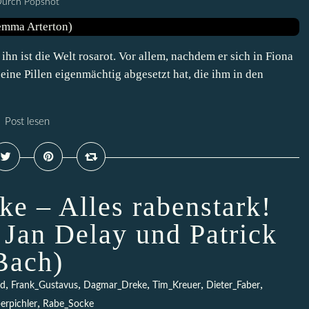
urch Popshot
ihn ist die Welt rosarot. Vor allem, nachdem er sich in Fiona
ine Pillen eigenmächtig abgesetzt hat, die ihm in den
Post lesen
ke – Alles rabenstark!
. Jan Delay und Patrick
Bach)
,
,
,
,
,
ld
Frank_Gustavus
Dagmar_Dreke
Tim_Kreuer
Dieter_Faber
,
erpichler
Rabe_Socke