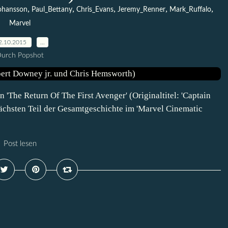
,
,
,
,
,
Johansson
Paul_Bettany
Chris_Evans
Jeremy_Renner
Mark_Ruffalo
Marvel
2.10.2015
…
urch Popshot
The Return Of The First Avenger' (Originaltitel: 'Captain
nächsten Teil der Gesamtgeschichte im 'Marvel Cinematic
Post lesen