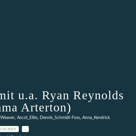
mit u.a. Ryan Reynolds
ma Arterton)
,
,
,
_Weaver
Ascot_Elite
Dennis_Schmidt-Foss
Anna_Kendrick
0.10.2015
…