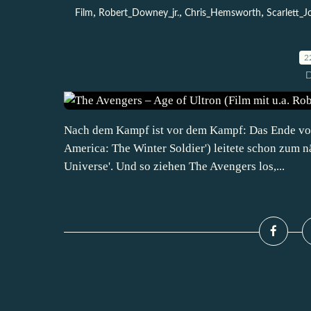
,
,
,
Film
Robert_Downey_jr.
Chris_Hemsworth
Scarlett_
2
D
Nach dem Kampf ist vor dem Kampf: Das Ende von '
America: The Winter Soldier') leitete schon zum 
Universe'. Und so ziehen The Avengers los,...