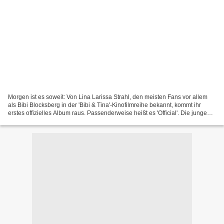
Morgen ist es soweit: Von Lina Larissa Strahl, den meisten Fans vor allem
als Bibi Blocksberg in der 'Bibi & Tina'-Kinofilmreihe bekannt, kommt ihr
erstes offizielles Album raus. Passenderweise heißt es 'Official'. Die junge
Schauspielerin macht übrigens...