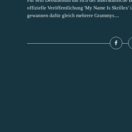
Für sein Debütalbum hat sich der amerikanische Br
offizielle Veröffentlichung 'My Name Is Skrillex' i
gewannen dafür gleich mehrere Grammys....