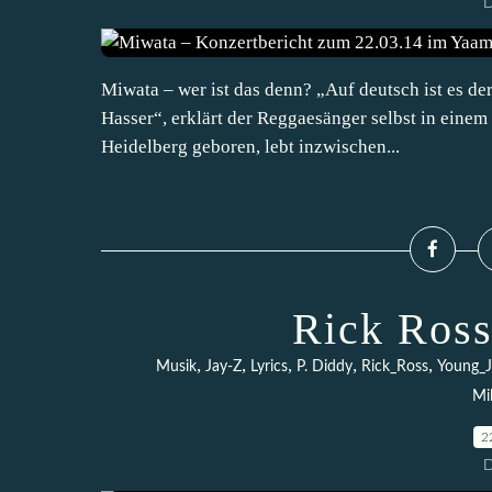
D
Miwata – wer ist das denn? „Auf deutsch ist es de
Hasser“, erklärt der Reggaesänger selbst in einem 
Heidelberg geboren, lebt inzwischen...
Rick Ross
,
,
,
,
,
Musik
Jay-Z
Lyrics
P. Diddy
Rick_Ross
Young_J
Mi
2
D