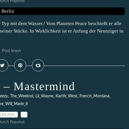
urch Popshot
r Typ mit dem Wasser./ Vom Planeten Peace beschießt er alle
seiner Stücke. In Wirklichkeit ist er Anfang der Neunziger in
Post lesen
 – Mastermind
,
,
,
,
,
eezy
The_Weeknd
Lil_Wayne
KanYe_West
French_Montana
ke_Will_Made_it
2.03.2014
…
urch Popshot