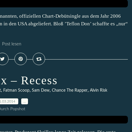
 benannten, offiziellen Chart-Debütsingle aus dem Jahr 2006
en in den USA abgeliefert. Bloß ’Teflon Don’ schaffte es „nur“
Post lesen
ex – Recess
,
,
,
,
t
Fatman Scoop
Sam Dew
Chance The Rapper
Alvin Risk
1.03.2014
…
urch Popshot