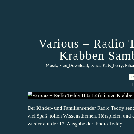
Various – Radio T
Krabben Samb
,
,
,
,
Musik
Free_Download
Lyrics
Katy_Perry
Riha
2
D
Der Kinder- und Familiensender Radio Teddy send
viel Spaß, tollen Wissensthemen, Hörspielen und 
wieder auf der 12. Ausgabe der 'Radio Teddy...