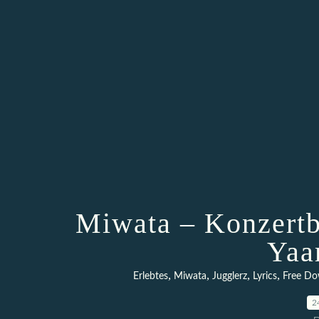
Miwata – Konzertb
Yaa
,
,
,
,
Erlebtes
Miwata
Jugglerz
Lyrics
Free Do
2