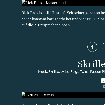
Rick Ross is still ’Hustlin’. Seit seiner genau so
hat er konstant hart gearbeitet und vier Nr.-1-Alb
auf die 2. Entsprechend hoch...
Skrill
,
,
,
,
Musik
Skrillex
Lyrics
Ragga Twins
Passion Pi
2
D