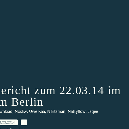
ericht zum 22.03.14 im
m Berlin
,
,
,
,
,
wnload
Nosliw
Uwe Kaa
Nikitaman
Nattyflow
Jaqee
4.03.2014
…