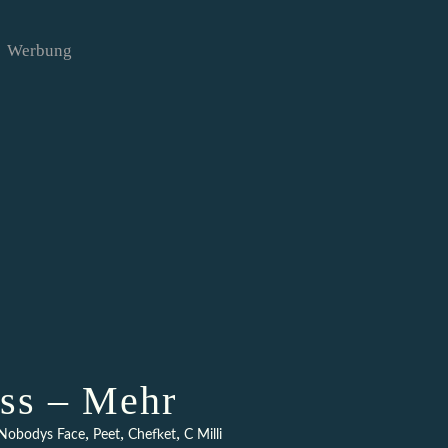
Werbung
ss – Mehr
,
,
,
Nobodys Face
Peet
Chefket
C Milli