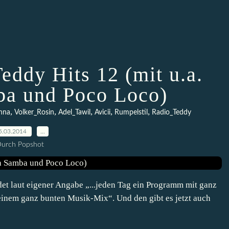
eddy Hits 12 (mit u.a.
a und Poco Loco)
,
,
,
,
,
nna
Volker_Rosin
Adel_Tawil
Avicii
Rumpelstil
Radio_Teddy
5.03.2014
…
urch Popshot
et laut eigener Angabe „...jeden Tag ein Programm mit ganz
einem ganz bunten Musik-Mix“. Und den gibt es jetzt auch