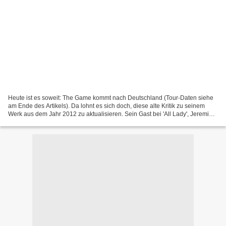
Heute ist es soweit: The Game kommt nach Deutschland (Tour-Daten siehe
am Ende des Artikels). Da lohnt es sich doch, diese alte Kritik zu seinem
Werk aus dem Jahr 2012 zu aktualisieren. Sein Gast bei 'All Lady', Jeremih,
tritt heute zeitgleich in Zürich...