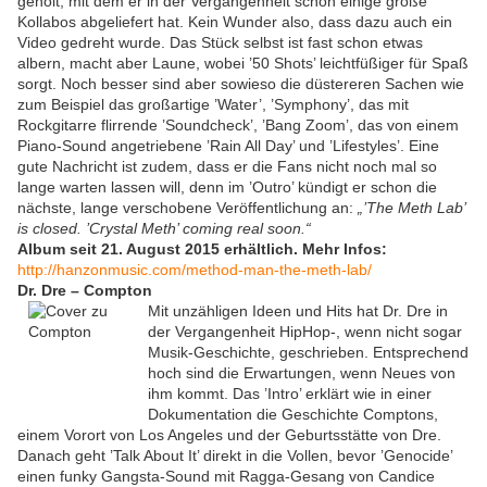
geholt, mit dem er in der Vergangenheit schon einige große
Kollabos abgeliefert hat. Kein Wunder also, dass dazu auch ein
Video gedreht wurde. Das Stück selbst ist fast schon etwas
albern, macht aber Laune, wobei ’50 Shots’ leichtfüßiger für Spaß
sorgt. Noch besser sind aber sowieso die düstereren Sachen wie
zum Beispiel das großartige ’Water’, ’Symphony’, das mit
Rockgitarre flirrende ’Soundcheck’, ’Bang Zoom’, das von einem
Piano-Sound angetriebene ’Rain All Day’ und ’Lifestyles’. Eine
gute Nachricht ist zudem, dass er die Fans nicht noch mal so
lange warten lassen will, denn im ’Outro’ kündigt er schon die
nächste, lange verschobene Veröffentlichung an:
„’The Meth Lab’
is closed. ’Crystal Meth’ coming real soon.“
Album seit 21. August 2015 erhältlich. Mehr Infos:
http://hanzonmusic.com/method-man-the-meth-lab/
Dr. Dre – Compton
Mit unzähligen Ideen und Hits hat Dr. Dre in
der Vergangenheit HipHop-, wenn nicht sogar
Musik-Geschichte, geschrieben. Entsprechend
hoch sind die Erwartungen, wenn Neues von
ihm kommt. Das ’Intro’ erklärt wie in einer
Dokumentation die Geschichte Comptons,
einem Vorort von Los Angeles und der Geburtsstätte von Dre.
Danach geht ’Talk About It’ direkt in die Vollen, bevor ’Genocide’
einen funky Gangsta-Sound mit Ragga-Gesang von Candice