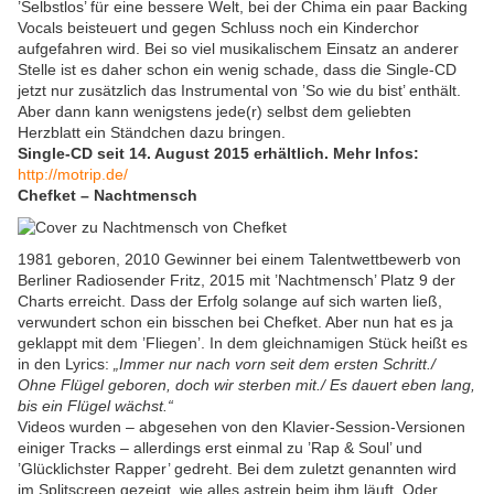
’Selbstlos’ für eine bessere Welt, bei der Chima ein paar Backing
Vocals beisteuert und gegen Schluss noch ein Kinderchor
aufgefahren wird. Bei so viel musikalischem Einsatz an anderer
Stelle ist es daher schon ein wenig schade, dass die Single-CD
jetzt nur zusätzlich das Instrumental von ’So wie du bist’ enthält.
Aber dann kann wenigstens jede(r) selbst dem geliebten
Herzblatt ein Ständchen dazu bringen.
Single-CD seit 14. August 2015 erhältlich. Mehr Infos:
http://motrip.de/
Chefket – Nachtmensch
1981 geboren, 2010 Gewinner bei einem Talentwettbewerb von
Berliner Radiosender Fritz, 2015 mit ’Nachtmensch’ Platz 9 der
Charts erreicht. Dass der Erfolg solange auf sich warten ließ,
verwundert schon ein bisschen bei Chefket. Aber nun hat es ja
geklappt mit dem ’Fliegen’. In dem gleichnamigen Stück heißt es
in den Lyrics:
„Immer nur nach vorn seit dem ersten Schritt./
Ohne Flügel geboren, doch wir sterben mit./ Es dauert eben lang,
bis ein Flügel wächst.“
Videos wurden – abgesehen von den Klavier-Session-Versionen
einiger Tracks – allerdings erst einmal zu ’Rap & Soul’ und
’Glücklichster Rapper’ gedreht. Bei dem zuletzt genannten wird
im Splitscreen gezeigt, wie alles astrein beim ihm läuft. Oder