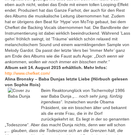
eben auch nicht, wobei das Ende mit einem tollen Looping-Effekt
endet. Produziert hat das Ganze Farhot, der auch für den Rest
des Albums die musikalische Leitung übernommen hat. Zudem
hat er übrigens den Beat für ’Hype’ von MoTrip gebaut, bei dem
Chefket die Backing Vocals übernommen hat. Die Bandbreite der
Instrumentierung ist dabei wirklich beeindruckend. Während ’Lass
gehn’ fröhlich swingt, ist ’Träume’ wirklich schön relaxed mit
melancholischem Sound und einem warmklingenden Sample von
Melody Gardot. Da passt der letzte Vers bei ’Immer Mehr’ ganz
am Ende des Albums wie die Faust aufs Auge:
„Doch wenn wir
ankommen, wollen wir noch immer ein bisschen mehr.“
Album seit 14. August 2015 erhältlich. Mehr Infos:
http://www.chefket.com/
Alina Bronsky – Baba Dunjas letzte Liebe (Hörbuch gelesen
von Sophie Rois)
Beim Reaktorunglück von Tschernobyl 1986
war Baba Dunja
„... noch sehr jung, fünfzig
irgendwas“
. Inzwischen wurde Obama
Präsident, sie ein bisschen älter und bekannt
als die erste Frau, die in ihr Dorf
zurückgekehrt ist. Es liegt in der so genannten
„Todeszone“. Aber das macht Dunja nichts, denn wer will schon
„... glauben, dass die Todeszone sich an die Grenzen hält, die