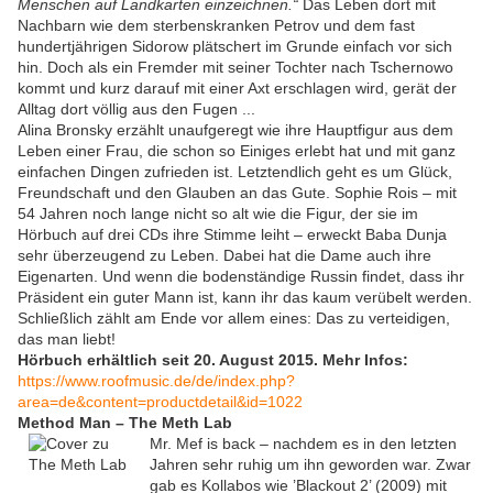
Menschen auf Landkarten einzeichnen.“
Das Leben dort mit
Nachbarn wie dem sterbenskranken Petrov und dem fast
hundertjährigen Sidorow plätschert im Grunde einfach vor sich
hin. Doch als ein Fremder mit seiner Tochter nach Tschernowo
kommt und kurz darauf mit einer Axt erschlagen wird, gerät der
Alltag dort völlig aus den Fugen ...
Alina Bronsky erzählt unaufgeregt wie ihre Hauptfigur aus dem
Leben einer Frau, die schon so Einiges erlebt hat und mit ganz
einfachen Dingen zufrieden ist. Letztendlich geht es um Glück,
Freundschaft und den Glauben an das Gute. Sophie Rois – mit
54 Jahren noch lange nicht so alt wie die Figur, der sie im
Hörbuch auf drei CDs ihre Stimme leiht – erweckt Baba Dunja
sehr überzeugend zu Leben. Dabei hat die Dame auch ihre
Eigenarten. Und wenn die bodenständige Russin findet, dass ihr
Präsident ein guter Mann ist, kann ihr das kaum verübelt werden.
Schließlich zählt am Ende vor allem eines: Das zu verteidigen,
das man liebt!
Hörbuch erhältlich seit 20. August 2015. Mehr Infos:
https://www.roofmusic.de/de/index.php?
area=de&content=productdetail&id=1022
Method Man – The Meth Lab
Mr. Mef is back – nachdem es in den letzten
Jahren sehr ruhig um ihn geworden war. Zwar
gab es Kollabos wie ’Blackout 2’ (2009) mit