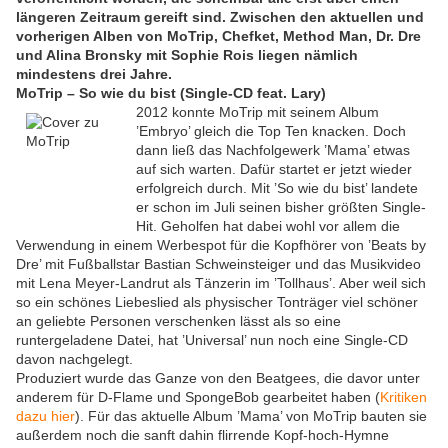
längeren Zeitraum gereift sind. Zwischen den aktuellen und
vorherigen Alben von MoTrip, Chefket, Method Man, Dr. Dre
und Alina Bronsky mit Sophie Rois liegen nämlich
mindestens drei Jahre.
MoTrip – So wie du bist (Single-CD feat. Lary)
2012 konnte MoTrip mit seinem Album
’Embryo’ gleich die Top Ten knacken. Doch
dann ließ das Nachfolgewerk ’Mama’ etwas
auf sich warten. Dafür startet er jetzt wieder
erfolgreich durch. Mit ’So wie du bist’ landete
er schon im Juli seinen bisher größten Single-
Hit. Geholfen hat dabei wohl vor allem die
Verwendung in einem Werbespot für die Kopfhörer von ’Beats by
Dre’ mit Fußballstar Bastian Schweinsteiger und das Musikvideo
mit Lena Meyer-Landrut als Tänzerin im ’Tollhaus’. Aber weil sich
so ein schönes Liebeslied als physischer Tonträger viel schöner
an geliebte Personen verschenken lässt als so eine
runtergeladene Datei, hat ’Universal’ nun noch eine Single-CD
davon nachgelegt.
Produziert wurde das Ganze von den Beatgees, die davor unter
anderem für D-Flame und SpongeBob gearbeitet haben (
Kritiken
dazu hier
). Für das aktuelle Album ’Mama’ von MoTrip bauten sie
außerdem noch die sanft dahin flirrende Kopf-hoch-Hymne