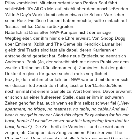
Pillay kombiniert. Mit einer ordentlichen Portion Soul fährt
schließlich ’It’s All On Me’ auf, stiehlt aber dem anschließenden
’All In A Day’s Work’ damit schon etwas die Schau. Wer lieber
seine Rock-Einflüsse bedient haben möchte, sollte einfach auf
’Issues’ mit Ice Cube zurückgreifen.
Natürlich ist Dres alter NWA-Kumpan nicht der einzige
Wegbegleiter, der ihm hier die Ehre erweist. Von Snoop Dogg
über Eminem, Xzibit und The Game bis Kendrick Lamar bei
gleich drei Tracks sind fast alle dabei, deren Karrieren er
entscheidend geprägt hat. Seine neue Entdeckung nennt sich
Anderson .Paak (Ja, der schreibt sich mit einem Punkt vor dem
zweiten Teil seines Künstlernamens). Zumindest hat der gute
Doktor ihn gleich für ganze sechs Tracks verpflichtet.
Eazy-E, der mit ihm ebenfalls bei NWA war und mit dem er sich
vor dessen Tod zerstritten hatte,
lässt er bei 'Darkside/Gone'
noch einmal mit einem Sample zu Wort kommen. Davor erwähnt
er schon an einer frühereren Stelle, dass er ihm in schweren
Zeiten geholfen hat, auch wenn es ihm selbst schwer fiel (
„
New
apartment, no fridge, no mattress, no table, no cable./ And all I
hear is my girl in my ear./ And this nigga Eazy asking for his car
back, homie./ I would've never saw this happening from that far
back, homie
“)
. Die Zeit heilt alle Wunden
–
und sie wird auch
zeigen, ob 'Compton' das Zeug zu einem Klassiker wie 'The
Chronic' hat. Denn obwohl nicht alle Stücke zwingend Granaten