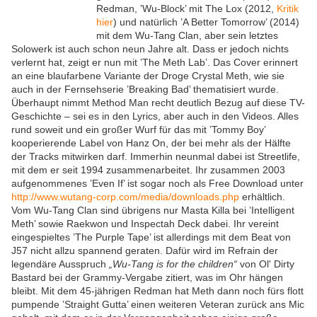
Redman, ’Wu-Block’ mit The Lox (2012,
Kritik
hier
) und natürlich ’A Better Tomorrow’ (2014)
mit dem Wu-Tang Clan, aber sein letztes
Solowerk ist auch schon neun Jahre alt. Dass er jedoch nichts
verlernt hat, zeigt er nun mit ’The Meth Lab’. Das Cover erinnert
an eine blaufarbene Variante der Droge Crystal Meth, wie sie
auch in der Fernsehserie ’Breaking Bad’ thematisiert wurde.
Überhaupt nimmt Method Man recht deutlich Bezug auf diese TV-
Geschichte – sei es in den Lyrics, aber auch in den Videos. Alles
rund soweit und ein großer Wurf für das mit ’Tommy Boy’
kooperierende Label von Hanz On, der bei mehr als der Hälfte
der Tracks mitwirken darf. Immerhin neunmal dabei ist Streetlife,
mit dem er seit 1994 zusammenarbeitet. Ihr zusammen 2003
aufgenommenes ’Even If’ ist sogar noch als Free Download unter
http://www.wutang-corp.com/media/downloads.php
erhältlich.
Vom Wu-Tang Clan sind übrigens nur Masta Killa bei ’Intelligent
Meth’ sowie Raekwon und Inspectah Deck dabei. Ihr vereint
eingespieltes ’The Purple Tape’ ist allerdings mit dem Beat von
J57 nicht allzu spannend geraten. Dafür wird im Refrain der
legendäre Ausspruch
„
Wu-Tang is for the children
“
von Ol' Dirty
Bastard bei der Grammy-Vergabe zitiert, was im Ohr hängen
bleibt. Mit dem 45-jährigen Redman hat Meth dann noch fürs flott
pumpende ’Straight Gutta’ einen weiteren Veteran zurück ans Mic