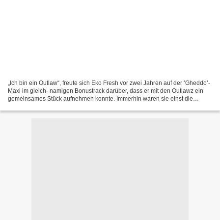
„Ich bin ein Outlaw“, freute sich Eko Fresh vor zwei Jahren auf der ’Gheddo’-
Maxi im gleich- namigen Bonustrack darüber, dass er mit den Outlawz ein
gemeinsames Stück aufnehmen konnte. Immerhin waren sie einst die
Gruppe seines Idols Tupac Shakur. Aus...