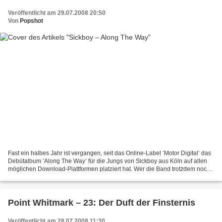
Veröffentlicht am 29.07.2008 20:50
Von
Popshot
Fast ein halbes Jahr ist vergangen, seit das Online-Label ’Motor Digital’ das
Debütalbum ’Along The Way’ für die Jungs von Sickboy aus Köln auf allen
möglichen Download-Plattformen platziert hat. Wer die Band trotzdem noch
nicht kennt, bekommt nun eine...
Point Whitmark – 23: Der Duft der Finsternis
Veröffentlicht am 28.07.2008 11:30