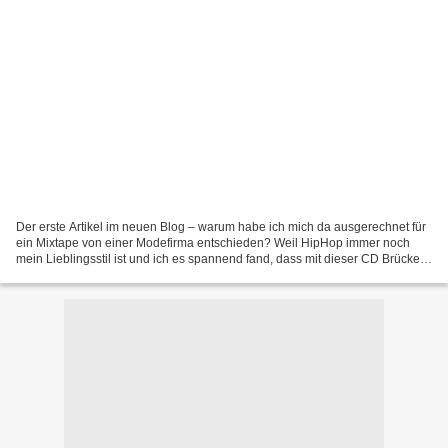
Der erste Artikel im neuen Blog – warum habe ich mich da ausgerechnet für
ein Mixtape von einer Modefirma entschieden? Weil HipHop immer noch
mein Lieblingsstil ist und ich es spannend fand, dass mit dieser CD Brücken
geschlagen werden – von Amerika über...