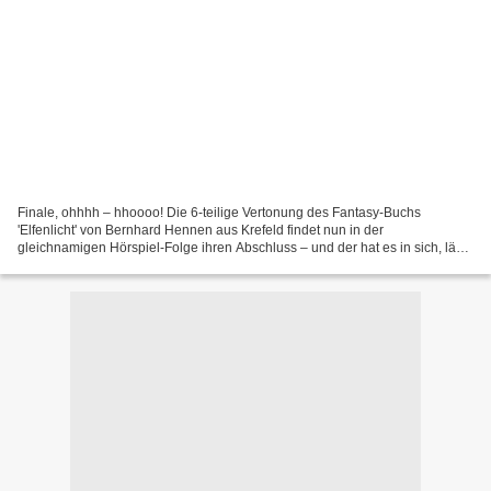
Finale, ohhhh – hhoooo! Die 6-teilige Vertonung des Fantasy-Buchs
'Elfenlicht' von Bernhard Hennen aus Krefeld findet nun in der
gleichnamigen Hörspiel-Folge ihren Abschluss – und der hat es in sich, lässt
er doch quasi Tote auferstehen, um den Untergang...