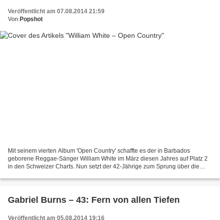
Veröffentlicht am 07.08.2014 21:59
Von
Popshot
Mit seinem vierten Album 'Open Country' schaffte es der in Barbados
geborene Reggae-Sänger William White im März diesen Jahres auf Platz 2
in den Schweizer Charts. Nun setzt der 42-Jährige zum Sprung über die
Grenzen seiner Wahlheimat an – und hat gute...
Gabriel Burns – 43: Fern von allen Tiefen
Veröffentlicht am 05.08.2014 19:16