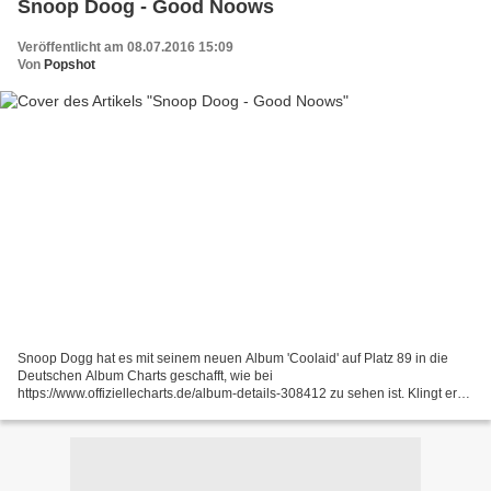
Snoop Doog - Good Noows
Veröffentlicht am 08.07.2016 15:09
Von
Popshot
Snoop Dogg hat es mit seinem neuen Album 'Coolaid' auf Platz 89 in die
Deutschen Album Charts geschafft, wie bei
https://www.offiziellecharts.de/album-details-308412 zu sehen ist. Klingt erst
einmal nicht so beeindruckend, aber in der hiesigen Hitparade...