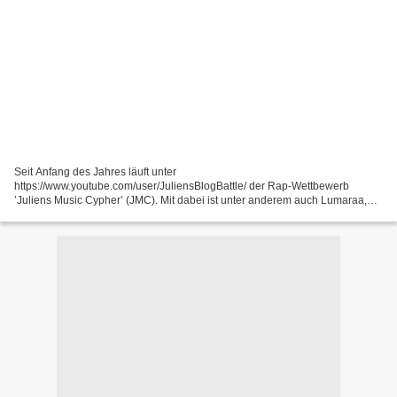
Seit Anfang des Jahres läuft unter
https://www.youtube.com/user/JuliensBlogBattle/ der Rap-Wettbewerb
’Juliens Music Cypher’ (JMC). Mit dabei ist unter anderem auch Lumaraa,
die gegen 63 weitere Teilnehmer angetreten ist. Gut zwei Drittel davon hat
sie...