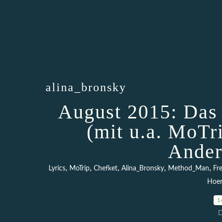
alina_bronsky
August 2015: Das
(mit u.a. MoTr
Ander
,
,
,
,
,
Lyrics
MoTrip
Chefket
Alina_Bronsky
Method_Man
Fr
Hoe
1
D