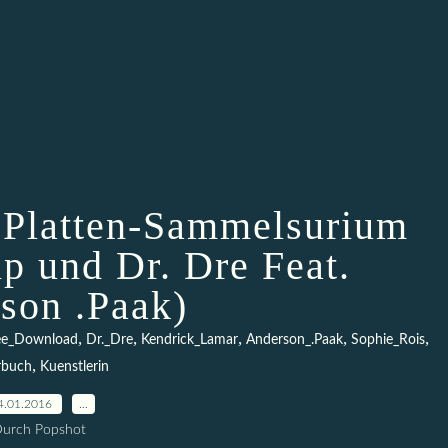
 Platten-Sammelsurium
ip und Dr. Dre Feat.
son .Paak)
,
,
,
,
,
ee_Download
Dr._Dre
Kendrick_Lamar
Anderson_.Paak
Sophie_Rois
,
rbuch
Kuenstlerin
4.01.2016
…
urch Popshot