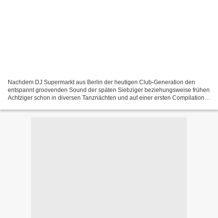
Nachdem DJ Supermarkt aus Berlin der heutigen Club-Generation den
entspannt groovenden Sound der späten Siebziger beziehungsweise frühen
Achtziger schon in diversen Tanznächten und auf einer ersten Compilation
letztes Jahr erfolgreich nähergebracht hat,...