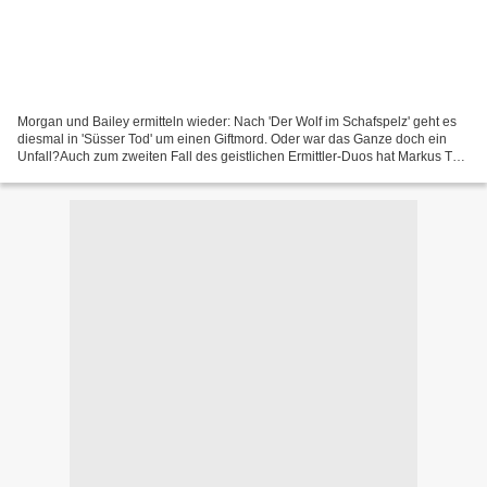
Morgan und Bailey ermitteln wieder: Nach 'Der Wolf im Schafspelz' geht es
diesmal in 'Süsser Tod' um einen Giftmord. Oder war das Ganze doch ein
Unfall?Auch zum zweiten Fall des geistlichen Ermittler-Duos hat Markus Topf
das Buch geschrieben, der davor...