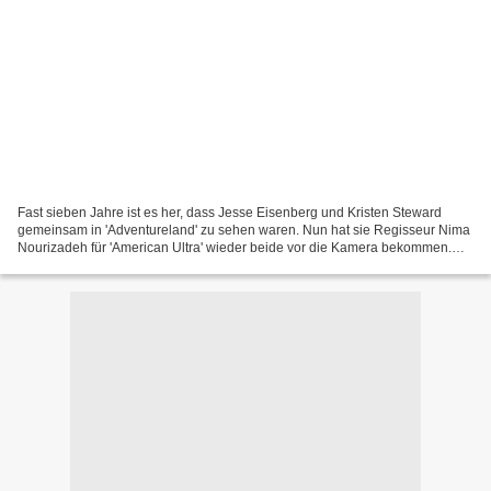
Fast sieben Jahre ist es her, dass Jesse Eisenberg und Kristen Steward
gemeinsam in 'Adventureland' zu sehen waren. Nun hat sie Regisseur Nima
Nourizadeh für 'American Ultra' wieder beide vor die Kamera bekommen.
Und das Ergebnis kann sich sehen lassen:...