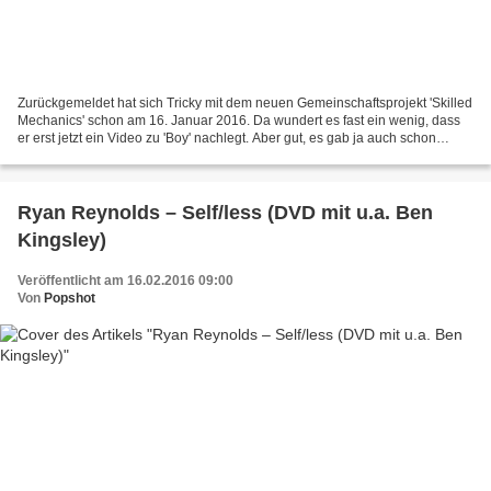
Zurückgemeldet hat sich Tricky mit dem neuen Gemeinschaftsprojekt 'Skilled
Mechanics' schon am 16. Januar 2016. Da wundert es fast ein wenig, dass
er erst jetzt ein Video zu 'Boy' nachlegt. Aber gut, es gab ja auch schon
welche zu 'Diving Away' und 'Beijing...
Ryan Reynolds – Self/less (DVD mit u.a. Ben
Kingsley)
Veröffentlicht am 16.02.2016 09:00
Von
Popshot