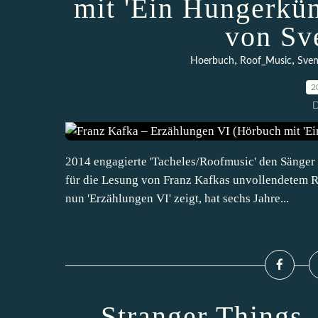
mit 'Ein Hungerkün
von Sv
,
,
Hoerbuch
Roof_Music
Sven
2
D
2014 engagierte 'Tacheles/Roofmusic' den Sänge
für die Lesung von Franz Kafkas unvollendetem Ro
nun 'Erzählungen VI' zeigt, hat sechs Jahre...
Stranger Things 