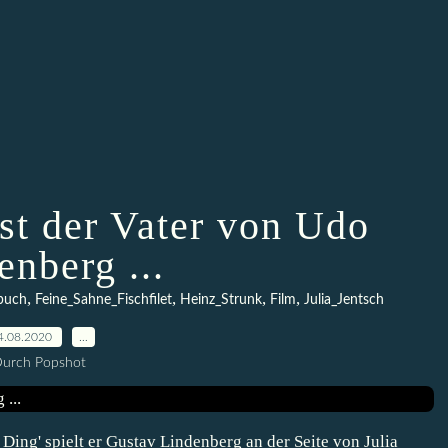
st der Vater von Udo
enberg ...
,
,
,
,
buch
Feine_Sahne_Fischfilet
Heinz_Strunk
Film
Julia_Jentsch
4.08.2020
…
urch Popshot
Ding' spielt er Gustav Lindenberg an der Seite von Julia