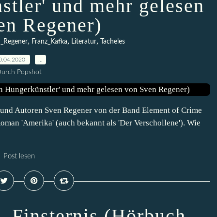
stler' und mehr gelesen
en Regener)
,
,
,
_Regener
Franz_Kafka
Literatur
Tacheles
0.04.2020
…
urch Popshot
r und Autoren Sven Regener von der Band Element of Crime
man 'Amerika' (auch bekannt als 'Der Verschollene'). Wie
Post lesen
– Finsternis (Hörbuch