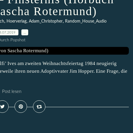
Sascha Rotermund)
,
,
,
ch
Hoerverlag
Adam_Christopher
Random_House_Audio
3.07.2019
…
urch Popshot
Elfi’ Ives am zweiten Weihnachtsfeiertag 1984 neugierig
eweile ihren neuen Adoptivvater Jim Hopper. Eine Frage, die
Post lesen