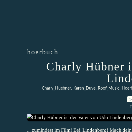
hoerbuch
Charly Hübner i
Lind
,
,
,
Charly_Huebner
Karen_Duve
Roof_Music
Hoer
1
D
... zumindest im Film! Bei 'Lindenberg! Mach dein 