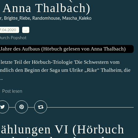
 Anna Thalbach)
,
,
,
r
Brigitte_Riebe
Randomhouse
Mascha_Kaleko
7.04.2020
…
urch Popshot
 letzte Teil der Hörbuch-Triologie 'Die Schwestern vom
endlich den Beginn der Saga um Ulrike „Rike“ Thalheim, die
..
Post lesen
zählungen VI (Hörbuch