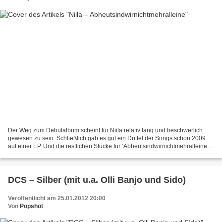
Der Weg zum Debütalbum scheint für Niila relativ lang und beschwerlich
gewesen zu sein. Schließlich gab es gut ein Drittel der Songs schon 2009
auf einer EP. Und die restlichen Stücke für ’Abheutsindwirnichtmehralleine’
wurden wohl bereits 2010 aufgenommen....
DCS – Silber (mit u.a. Olli Banjo und Sido)
Veröffentlicht am 25.01.2012 20:00
Von
Popshot