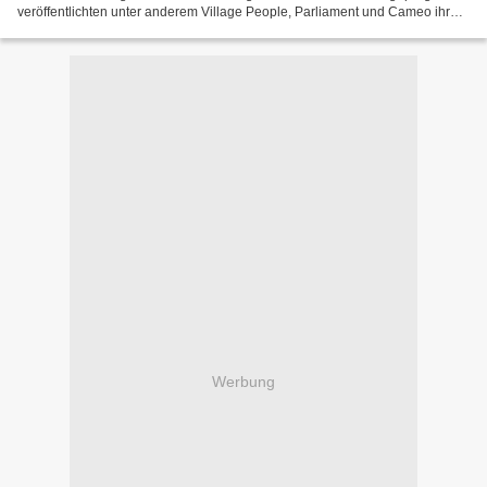
veröffentlichten unter anderem Village People, Parliament und Cameo ihre
Hits. Als das Münchener Label ’Gomma’...
Werbung