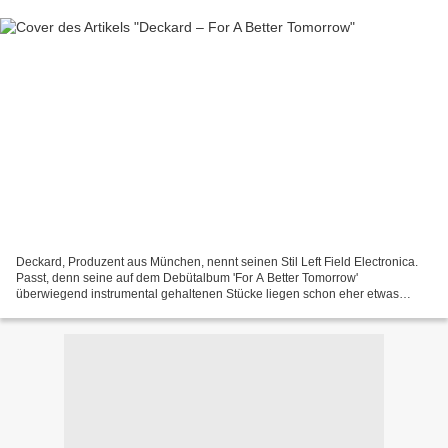
Deckard, Produzent aus München, nennt seinen Stil Left Field Electronica.
Passt, denn seine auf dem Debütalbum 'For A Better Tomorrow'
überwiegend instrumental gehaltenen Stücke liegen schon eher etwas
neben der Norm. Nehmen wir zum Beispiel das ungewöhnliche...