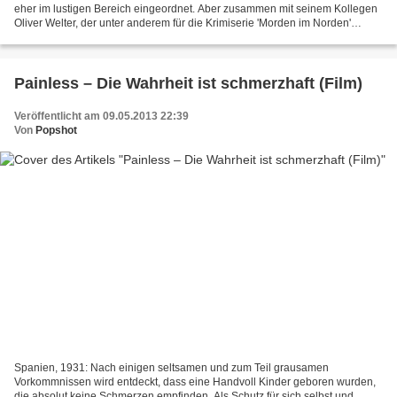
eher im lustigen Bereich eingeordnet. Aber zusammen mit seinem Kollegen
Oliver Welter, der unter anderem für die Krimiserie 'Morden im Norden'
geschrieben hat, schlägt er mit 'Kalt...
Painless – Die Wahrheit ist schmerzhaft (Film)
Veröffentlicht am 09.05.2013 22:39
Von
Popshot
Spanien, 1931: Nach einigen seltsamen und zum Teil grausamen
Vorkommnissen wird entdeckt, dass eine Handvoll Kinder geboren wurden,
die absolut keine Schmerzen empfinden. Als Schutz für sich selbst und