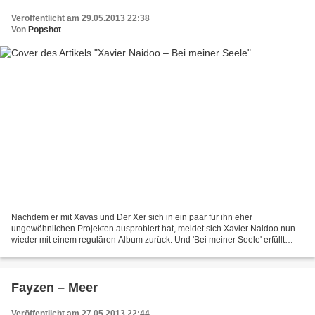
Veröffentlicht am 29.05.2013 22:38
Von
Popshot
Nachdem er mit Xavas und Der Xer sich in ein paar für ihn eher
ungewöhnlichen Projekten ausprobiert hat, meldet sich Xavier Naidoo nun
wieder mit einem regulären Album zurück. Und 'Bei meiner Seele' erfüllt
dabei voll die Erwartungen: Der Sohn Mannheims...
Fayzen – Meer
Veröffentlicht am 27.05.2013 22:44