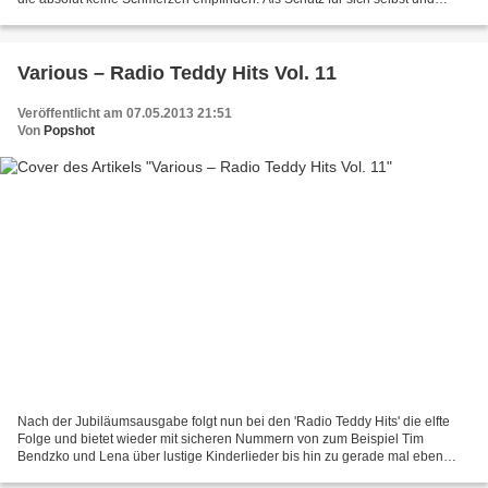
andere werden sie in ein Sanatorium weggesperrt....
Various – Radio Teddy Hits Vol. 11
Veröffentlicht am 07.05.2013 21:51
Von
Popshot
Nach der Jubiläumsausgabe folgt nun bei den 'Radio Teddy Hits' die elfte
Folge und bietet wieder mit sicheren Nummern von zum Beispiel Tim
Bendzko und Lena über lustige Kinderlieder bis hin zu gerade mal eben
veröffentlichten Singles das volle Programm....