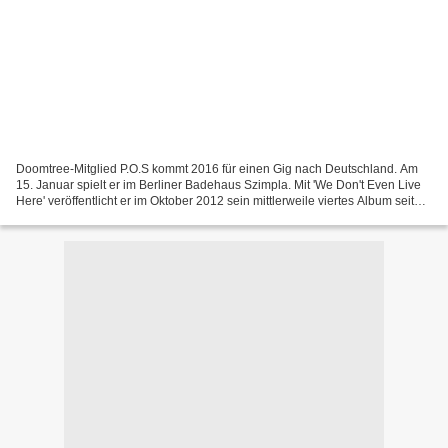
Doomtree-Mitglied P.O.S kommt 2016 für einen Gig nach Deutschland. Am
15. Januar spielt er im Berliner Badehaus Szimpla. Mit 'We Don't Even Live
Here' veröffentlicht er im Oktober 2012 sein mittlerweile viertes Album seit
2004 beim HipHop-Indielabel 'Rhymesayers...