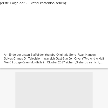
Am Ende der ersten Staffel der Youtube-Originals-Serie ‘Ryan Hansen
Solves Crimes On Television*‘ war sich Gast-Star Jon Cryer (‘Two And A Half
Men‘) trotz gelösten Mordfalls im Oktober 2017 sicher: „Siehst du es nicht,
Ryan? Du hast jetzt einen Erzfeind....