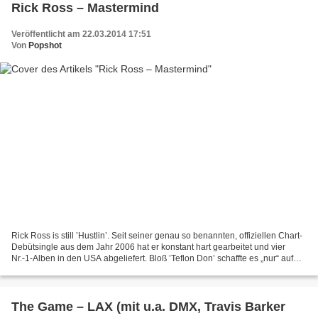
Rick Ross – Mastermind
Veröffentlicht am 22.03.2014 17:51
Von
Popshot
Rick Ross is still ’Hustlin’. Seit seiner genau so benannten, offiziellen Chart-
Debütsingle aus dem Jahr 2006 hat er konstant hart gearbeitet und vier
Nr.-1-Alben in den USA abgeliefert. Bloß ’Teflon Don’ schaffte es „nur“ auf
die 2. Entsprechend hoch...
The Game – LAX (mit u.a. DMX, Travis Barker