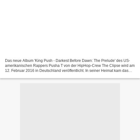
Das neue Album 'King Push - Darkest Before Dawn: The Prelude' des US-
amerikanischen Rappers Pusha T von der HipHop-Crew The Clipse wird am
12. Februar 2016 in Deutschland veröffentlicht. In seiner Heimat kam das
vorbereitende Werk für das noch in diesem...