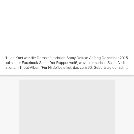
"Hilde Knef war die Derbste" , schrieb Samy Deluxe Anfang Dezember 2015
auf seiner Facebook-Seite. Der Rapper weiß, wovon er spricht: Schließlich
ist er am Tribut-Album 'Für Hilde' beteiligt, das zum 90. Geburtstag der schon
verstorbenen Künstlerin erschienen...