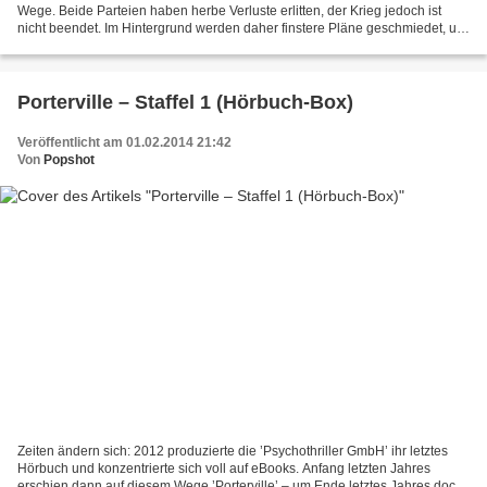
Wege. Beide Parteien haben herbe Verluste erlitten, der Krieg jedoch ist
nicht beendet. Im Hintergrund werden daher finstere Pläne geschmiedet, um
auch die Menschen wieder in diesen...
Porterville – Staffel 1 (Hörbuch-Box)
Veröffentlicht am 01.02.2014 21:42
Von
Popshot
Zeiten ändern sich: 2012 produzierte die ’Psychothriller GmbH’ ihr letztes
Hörbuch und konzentrierte sich voll auf eBooks. Anfang letzten Jahres
erschien dann auf diesem Wege ’Porterville’ – um Ende letztes Jahres doch