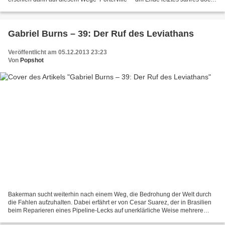
als Hörbuch via ’Folgenreich’ nachgelegt...
Gabriel Burns – 39: Der Ruf des Leviathans
Veröffentlicht am 05.12.2013 23:23
Von
Popshot
Bakerman sucht weiterhin nach einem Weg, die Bedrohung der Welt durch
die Fahlen aufzuhalten. Dabei erfährt er von Cesar Suarez, der in Brasilien
beim Reparieren eines Pipeline-Lecks auf unerklärliche Weise mehrere
Menschen in einer Marinestation getötet...