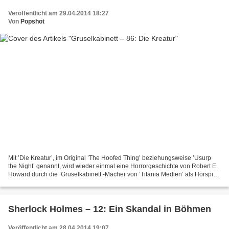
Veröffentlicht am 29.04.2014 18:27
Von
Popshot
Mit ’Die Kreatur’, im Original ’The Hoofed Thing’ beziehungsweise ’Usurp
the Night’ genannt, wird wieder einmal eine Horrorgeschichte von Robert E.
Howard durch die ’Gruselkabinett’-Macher von ’Titania Medien’ als Hörspiel
aufbereitet. Das Ergebnis kann...
Sherlock Holmes – 12: Ein Skandal in Böhmen
Veröffentlicht am 28.04.2014 19:07