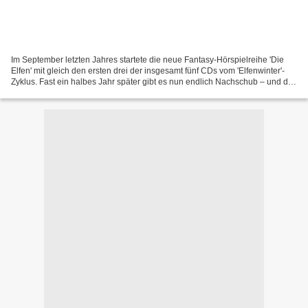
Im September letzten Jahres startete die neue Fantasy-Hörspielreihe 'Die
Elfen' mit gleich den ersten drei der insgesamt fünf CDs vom 'Elfenwinter'-
Zyklus. Fast ein halbes Jahr später gibt es nun endlich Nachschub – und der
hat es in sich, denn diesmal...