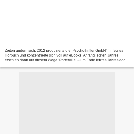
Zeiten ändern sich: 2012 produzierte die ’Psychothriller GmbH’ ihr letztes
Hörbuch und konzentrierte sich voll auf eBooks. Anfang letzten Jahres
erschien dann auf diesem Wege ’Porterville’ – um Ende letztes Jahres doch
als Hörbuch via ’Folgenreich’ nachgelegt...