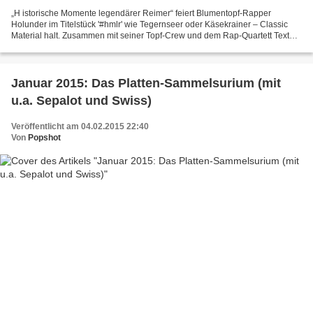
„H istorische Momente legendärer Reimer“ feiert Blumentopf-Rapper
Holunder im Titelstück '#hmlr' wie Tegernseer oder Käsekrainer – Classic
Material halt. Zusammen mit seiner Topf-Crew und dem Rap-Quartett Texta
aus Linz geht nun als TNT ein Neuner-Gespann...
Januar 2015: Das Platten-Sammelsurium (mit
u.a. Sepalot und Swiss)
Veröffentlicht am 04.02.2015 22:40
Von
Popshot