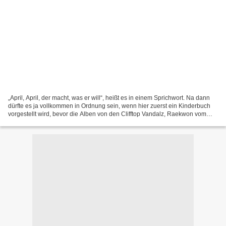
„April, April, der macht, was er will“, heißt es in einem Sprichwort. Na dann
dürfte es ja vollkommen in Ordnung sein, wenn hier zuerst ein Kinderbuch
vorgestellt wird, bevor die Alben von den Clifftop Vandalz, Raekwon vom
Wu-Tang Clan und dem Produzenten-Duo...