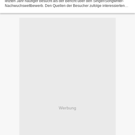
letzten Jahr häufiger besucht als der Bericht über den Singer/Songwriter-
Nachwuchswettbewerb. Den Quellen der Besucher zufolge interessierten
sie sich allerdings vor allem für...
Werbung