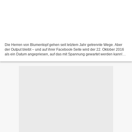
Die Herren von Blumentopf gehen seit letztem Jahr getrennte Wege. Aber
der Output bleibt – und auf ihrer Facebook-Seite wird der 22. Oktober 2016
als ein Datum angepriesen, auf das mit Spannung gewartet werden kann!
Aber bevor es soweit ist und das Geheinmis...