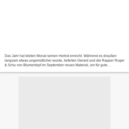
Das Jahr hat letzten Monat seinen Herbst erreicht. Während es draußen
langsam etwas ungemütlicher wurde, lieferten Gerard und die Rapper Roger
& Schu von Blumentopf im September neues Material, um für gute
Unterhaltung zu sorgen. Gerard – Neue Welt Gut...