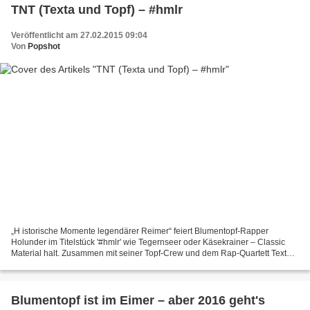
TNT (Texta und Topf) – #hmlr
Veröffentlicht am 27.02.2015 09:04
Von
Popshot
„H istorische Momente legendärer Reimer“ feiert Blumentopf-Rapper
Holunder im Titelstück '#hmlr' wie Tegernseer oder Käsekrainer – Classic
Material halt. Zusammen mit seiner Topf-Crew und dem Rap-Quartett Texta
aus Linz geht nun als TNT ein Neuner-Gespann...
Blumentopf ist im Eimer – aber 2016 geht's