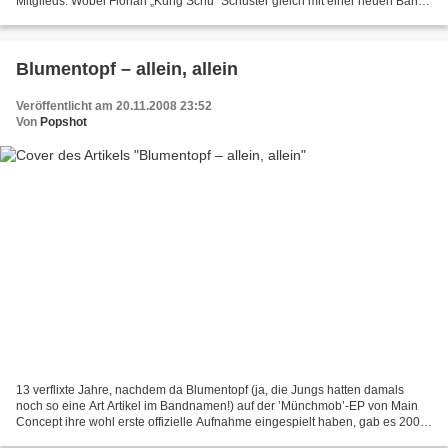
Mitglieds. Wobei Florian „Kung Schu“ Schuster gleich mit einer neuen Band
antritt, bei der allerdings hauptsächlich...
Blumentopf – allein, allein
Veröffentlicht am 20.11.2008 23:52
Von
Popshot
13 verflixte Jahre, nachdem da Blumentopf (ja, die Jungs hatten damals
noch so eine Art Artikel im Bandnamen!) auf der ’Münchmob’-EP von Main
Concept ihre wohl erste offizielle Aufnahme eingespielt haben, gab es 2008
die große Solo-Offensive der einzelnen...