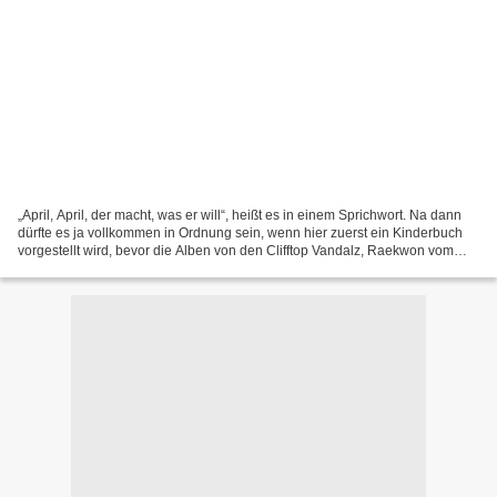
„April, April, der macht, was er will“, heißt es in einem Sprichwort. Na dann
dürfte es ja vollkommen in Ordnung sein, wenn hier zuerst ein Kinderbuch
vorgestellt wird, bevor die Alben von den Clifftop Vandalz, Raekwon vom
Wu-Tang Clan und dem Produzenten-Duo...