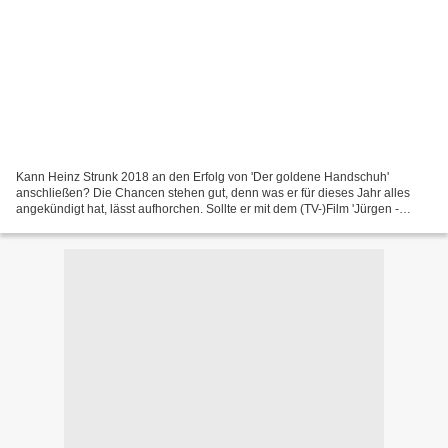
Kann Heinz Strunk 2018 an den Erfolg von 'Der goldene Handschuh'
anschließen? Die Chancen stehen gut, denn was er für dieses Jahr alles
angekündigt hat, lässt aufhorchen. Sollte er mit dem (TV-)Film 'Jürgen -
Heute wird gelebt' am 22. Februar 2018 die...