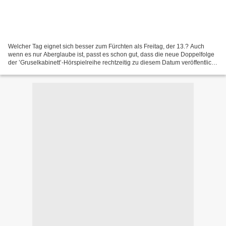
Welcher Tag eignet sich besser zum Fürchten als Freitag, der 13.? Auch
wenn es nur Aberglaube ist, passt es schon gut, dass die neue Doppelfolge
der ’Gruselkabinett’-Hörspielreihe rechtzeitig zu diesem Datum veröffentlicht
wurde. Und schaurig ist ’Madame...