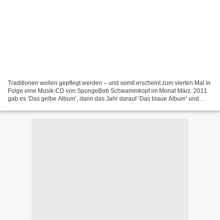
Traditionen wollen gepflegt werden – und somit erscheint zum vierten Mal in
Folge eine Musik-CD von SpongeBob Schwammkopf im Monat März. 2011
gab es ’Das gelbe Album’, dann das Jahr darauf ’Das blaue Album’ und
schließlich ’BOBstar’. Der Erfolg gibt dem...