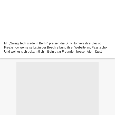
Mit „Swing Tech made in Berlin“ preisen die Dirty Honkers ihre Electro
Freakshow gerne selbst in der Beschreibung ihrer Website an. Passt schon.
Und weil es sich bekanntlich mit ein paar Freunden besser feiern lässt,
haben sie für 'Superskrunk Remixed'...