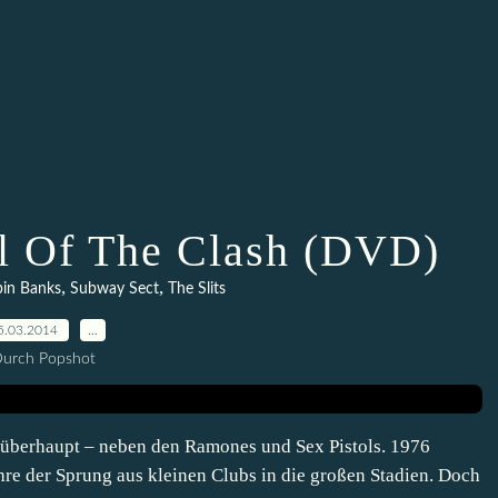
l Of The Clash (DVD)
,
,
in Banks
Subway Sect
The Slits
5.03.2014
…
urch Popshot
s überhaupt – neben den Ramones und Sex Pistols. 1976
hre der Sprung aus kleinen Clubs in die großen Stadien. Doch