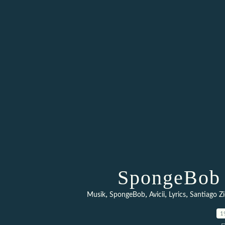
SpongeBob 
,
,
,
,
Musik
SpongeBob
Avicii
Lyrics
Santiago Z
1