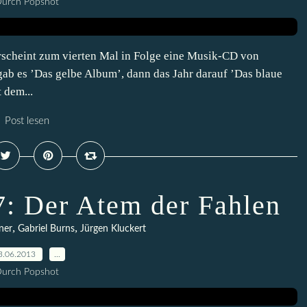
urch Popshot
rscheint zum vierten Mal in Folge eine Musik-CD von
 es ’Das gelbe Album’, dann das Jahr darauf ’Das blaue
 dem...
Post lesen
7: Der Atem der Fahlen
,
,
ner
Gabriel Burns
Jürgen Kluckert
3.06.2013
…
urch Popshot