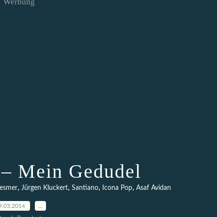
Werbung
– Mein Gedudel
,
,
,
,
iesmer
Jürgen Kluckert
Santiano
Icona Pop
Asaf Avidan
9.03.2014
…