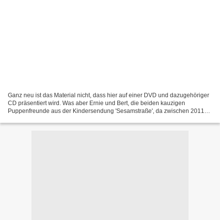
Ganz neu ist das Material nicht, dass hier auf einer DVD und dazugehöriger
CD präsentiert wird. Was aber Ernie und Bert, die beiden kauzigen
Puppenfreunde aus der Kindersendung 'Sesamstraße', da zwischen 2011
und 2013 mit diversen deutschen Künstlerinnen...