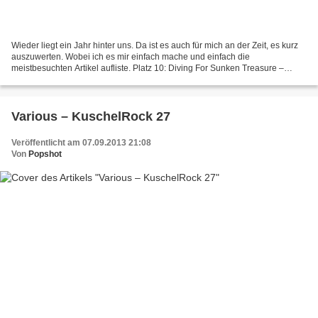
Wieder liegt ein Jahr hinter uns. Da ist es auch für mich an der Zeit, es kurz
auszuwerten. Wobei ich es mir einfach mache und einfach die
meistbesuchten Artikel aufliste. Platz 10: Diving For Sunken Treasure –
Motherfucker Jazz Bar Platz 9: Captain Gips...
Various – KuschelRock 27
Veröffentlicht am 07.09.2013 21:08
Von
Popshot