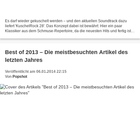
Es darf wieder gekuschelt werden – und den aktuellen Soundtrack dazu
liefert 'KuschelRock 28'. Das Konzept dabei ist bewährt: Hier ein paar
Klassiker aus dem Schmuse-Repertoire, da die neuesten Hits und fertig ist
die Liebes-Laube. So einfach, so gut....
Best of 2013 – Die meistbesuchten Artikel des
letzten Jahres
Veröffentlicht am 06.01.2014 22:15
Von
Popshot