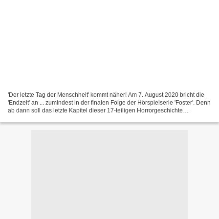
'Der letzte Tag der Menschheit' kommt näher! Am 7. August 2020 bricht die
'Endzeit' an ... zumindest in der finalen Folge der Hörspielserie 'Foster'. Denn
ab dann soll das letzte Kapitel dieser 17-teiligen Horrorgeschichte
aufgeschlagen werden. Noch sind...