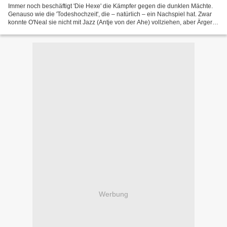
Immer noch beschäftigt 'Die Hexe' die Kämpfer gegen die dunklen Mächte.
Genauso wie die 'Todeshochzeit', die – natürlich – ein Nachspiel hat. Zwar
konnte O'Neal sie nicht mit Jazz (Antje von der Ahe) vollziehen, aber Ärger
gibt es deswegen dennoch weiterhin....
Werbung