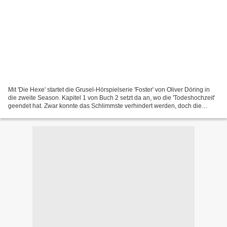
Mit 'Die Hexe' startet die Grusel-Hörspielserie 'Foster' von Oliver Döring in
die zweite Season. Kapitel 1 von Buch 2 setzt da an, wo die 'Todeshochzeit'
geendet hat. Zwar konnte das Schlimmste verhindert werden, doch die
Mächte des Bösen setzen schon...