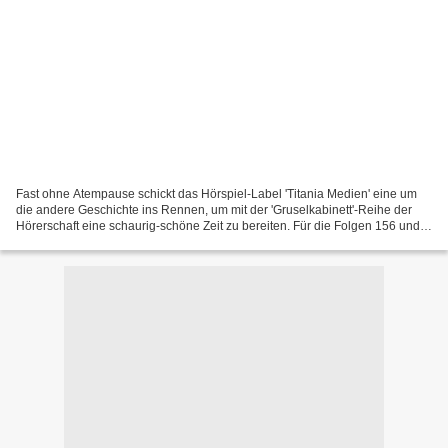
Fast ohne Atempause schickt das Hörspiel-Label 'Titania Medien' eine um
die andere Geschichte ins Rennen, um mit der 'Gruselkabinett'-Reihe der
Hörerschaft eine schaurig-schöne Zeit zu bereiten. Für die Folgen 156 und
157, die morgen am 28. Februar 2020...