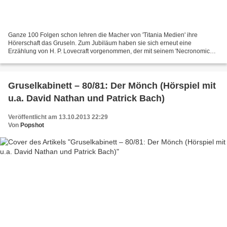
Ganze 100 Folgen schon lehren die Macher von 'Titania Medien' ihre
Hörerschaft das Gruseln. Zum Jubiläum haben sie sich erneut eine
Erzählung von H. P. Lovecraft vorgenommen, der mit seinem 'Necronomicon'
Horror-Geschichte(n) schrieb. Und so spielt es...
Gruselkabinett – 80/81: Der Mönch (Hörspiel mit
u.a. David Nathan und Patrick Bach)
Veröffentlicht am 13.10.2013 22:29
Von
Popshot