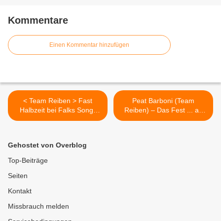
Kommentare
Einen Kommentar hinzufügen
< Team Reiben > Fast
Peat Barboni (Team
Halbzeit bei Falks Song-
Reiben) – Das Fest ... ab
Offensive plus neue Alben
heute erhältlich! >
von Ryko-J und Peat
Gehostet von Overblog
Top-Beiträge
Seiten
Kontakt
Missbrauch melden