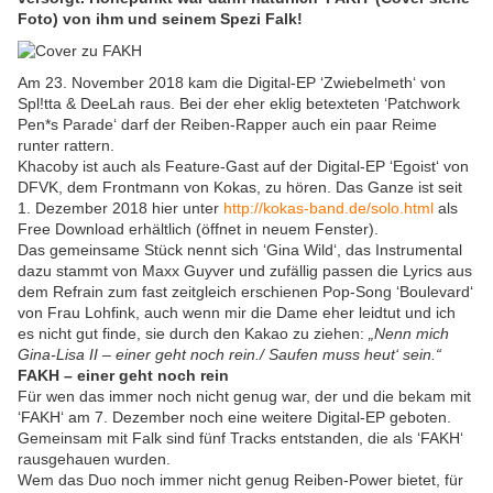
Foto) von ihm und seinem Spezi Falk!
Am 23. November 2018 kam die Digital-EP ‘Zwiebelmeth‘ von
Spl!tta & DeeLah raus. Bei der eher eklig betexteten ‘Patchwork
Pen*s Parade‘ darf der Reiben-Rapper auch ein paar Reime
runter rattern.
Khacoby ist auch als Feature-Gast auf der Digital-EP ‘Egoist‘ von
DFVK, dem Frontmann von Kokas, zu hören. Das Ganze ist seit
1. Dezember 2018 hier unter
http://kokas-band.de/solo.html
als
Free Download erhältlich (öffnet in neuem Fenster).
Das gemeinsame Stück nennt sich ‘Gina Wild‘, das Instrumental
dazu stammt von Maxx Guyver und zufällig passen die Lyrics aus
dem Refrain zum fast zeitgleich erschienen Pop-Song ‘Boulevard‘
von Frau Lohfink, auch wenn mir die Dame eher leidtut und ich
es nicht gut finde, sie durch den Kakao zu ziehen:
„Nenn mich
Gina-Lisa II – einer geht noch rein./ Saufen muss heut‘ sein.“
FAKH – einer geht noch rein
Für wen das immer noch nicht genug war, der und die bekam mit
‘FAKH‘ am 7. Dezember noch eine weitere Digital-EP geboten.
Gemeinsam mit Falk sind fünf Tracks entstanden, die als ‘FAKH‘
rausgehauen wurden.
Wem das Duo noch immer nicht genug Reiben-Power bietet, für