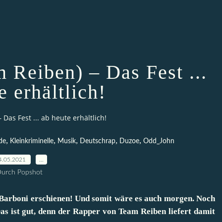
 Reiben) – Das Fest ...
e erhältlich!
Das Fest ... ab heute erhältlich!
,
,
,
,
,
de
Kleinkriminelle
Musik
Deutschrap
Duzoe
Odd_John
4.05.2021
…
urch Popshot
Barboni erschienen! Und somit wäre es auch morgen. Noch
 ist gut, denn der Rapper von Team Reiben liefert damit