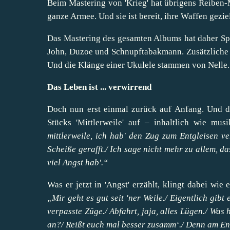
Beim Mastering von 'Krieg' hat übrigens Reiben-M
ganze Armee. Und sie ist bereit, ihre Waffen gezie
Das Mastering des gesamten Albums hat daher Spl
John, Duzoe und Schnupftabakmann. Zusätzliche 
Und die Klänge einer Ukulele stammen von Nelle.
Das Leben ist ... verwirrend
Doch nun erst einmal zurück auf Anfang. Und de
Stücks 'Mittlerweile' auf – inhaltlich wie mu
mittlerweile, ich hab' den Zug zum Entgleisen ve
Scheiße gerafft./ Ich sage nicht mehr zu allem, da
viel Angst hab'.“
Was er jetzt in 'Angst' erzählt, klingt dabei wi
„Mir geht es gut seit 'ner Weile./ Eigentlich gib
verpasste Züge./ Abfahrt, jaja, alles Lügen./ Was
an?/ Reißt euch mal besser zusamm‘./ Denn am Ende