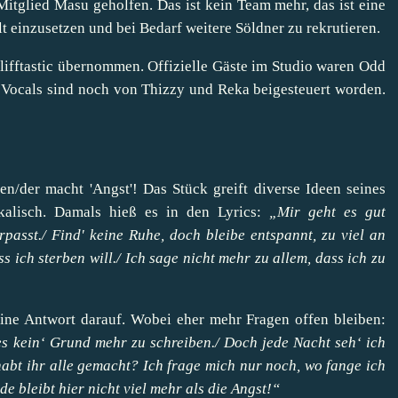
itglied Masu geholfen. Das ist kein Team mehr, das ist eine
lt einzusetzen und bei Bedarf weitere Söldner zu rekrutieren.
ifftastic übernommen. Offizielle Gäste im Studio waren Odd
Vocals sind noch von Thizzy und Reka beigesteuert worden.
n/der macht 'Angst'! Das Stück greift diverse Ideen seines
sikalisch. Damals hieß es in den Lyrics:
„Mir geht es gut
rpasst./ Find' keine Ruhe, doch bleibe entspannt, zu viel an
ss ich sterben will./ Ich sage nicht mehr zu allem, dass ich zu
e eine Antwort darauf. Wobei eher mehr Fragen offen bleiben:
t es kein‘ Grund mehr zu schreiben./ Doch jede Nacht seh‘ ich
 habt ihr alle gemacht? Ich frage mich nur noch, wo fange ich
 bleibt hier nicht viel mehr als die Angst!“