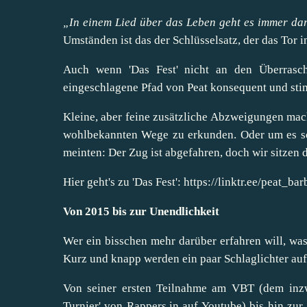
„In einem Lied über das Leben geht es immer da
Umständen ist das der Schlüsselsatz, der das Tor i
Auch wenn 'Das Fest' nicht an den Überrasc
eingeschlagene Pfad von Peat konsequent und sti
Kleine, aber feine zusätzliche Abzweigungen mache
wohlbekannten Wege zu erkunden. Oder um es so
meinten: Der Zug ist abgefahren, doch wir sitzen d
Hier geht's zu 'Das Fest':
https://linktr.ee/peat_bar
Von 2015 bis zur Unendlichkeit
Wer ein bisschen mehr darüber erfahren will, was
Kurz und knapp werden ein paar Schlaglichter auf
Von seiner ersten Teilnahme am VBT (dem inzwi
Turnier' von Rappers.in auf Youtube) bis hin zur