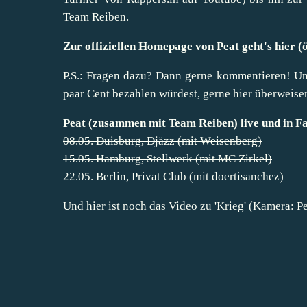
Team Reiben
.
Zur offiziellen Homepage von Peat geht's hier (
P.S.: Fragen dazu? Dann gerne kommentieren! Und 
paar Cent bezahlen würdest, gerne hier überweise
Peat (zusammen mit Team Reiben) live und in Fa
08.05. Duisburg, Djäzz (mit Weisenberg)
15.05. Hamburg, Stellwerk (mit MC Zirkel)
22.05. Berlin, Privat Club (mit doertisanchez)
Und hier ist noch das Video zu 'Krieg' (Kamera: 