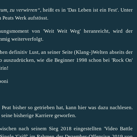
rum, zu verwirren“
, heißt es in 'Das Leben ist ein Fest'. Unter
n Peats Werk aufstösst.
hungsmoment von 'Weit Weit Weg' heranreicht, wird der
mmig weiterverfolgt.
n definitiv Lust, an seiner Seite (Klang-)Welten abseits der
 auszudrücken, wie die Beginner 1998 schon bei 'Rock On'
rin!
boni
 Peat bisher so getrieben hat, kann
hier was dazu nachlesen
.
 seine bisherige Karriere geworfen.
schen nach seinem Sieg 2018 eingestellten 'Video Battle
 Single 'Griff' im Rahmen der
Dezember-Offensive 2019 von