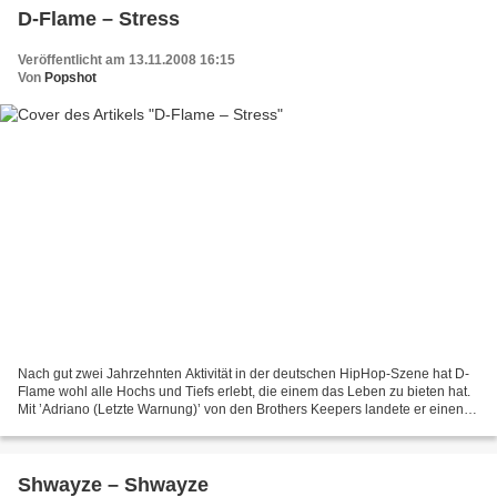
D-Flame – Stress
Veröffentlicht am 13.11.2008 16:15
Von
Popshot
Nach gut zwei Jahrzehnten Aktivität in der deutschen HipHop-Szene hat D-
Flame wohl alle Hochs und Tiefs erlebt, die einem das Leben zu bieten hat.
Mit ’Adriano (Letzte Warnung)’ von den Brothers Keepers landete er einen
Top-Ten-Hit, aber seine erfolgreichste...
Shwayze – Shwayze