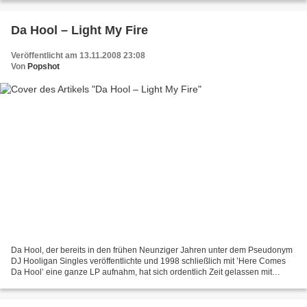
Da Hool – Light My Fire
Veröffentlicht am 13.11.2008 23:08
Von
Popshot
Da Hool, der bereits in den frühen Neunziger Jahren unter dem Pseudonym
DJ Hooligan Singles veröffentlichte und 1998 schließlich mit ’Here Comes
Da Hool’ eine ganze LP aufnahm, hat sich ordentlich Zeit gelassen mit
seinem neuen Album. Dafür sind aber...