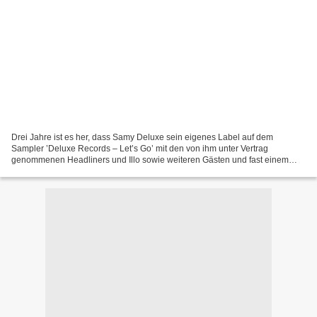
Drei Jahre ist es her, dass Samy Deluxe sein eigenes Label auf dem
Sampler ’Deluxe Records – Let’s Go’ mit den von ihm unter Vertrag
genommenen Headliners und Illo sowie weiteren Gästen und fast einem
Dutzend Produzenten vorstellte. Seitdem sind einige...