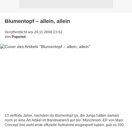
Blumentopf – allein, allein
Veröffentlicht am 20.11.2008 23:52
Von
Popshot
13 verflixte Jahre, nachdem da Blumentopf (ja, die Jungs hatten damals
noch so eine Art Artikel im Bandnamen!) auf der ’Münchmob’-EP von Main
Concept ihre wohl erste offizielle Aufnahme eingespielt haben, gab es 2008
die große Solo-Offensive der einzelnen...