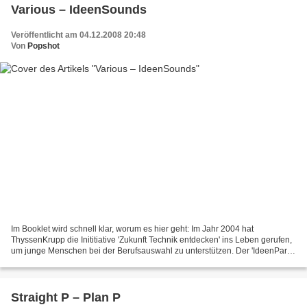
Various – IdeenSounds
Veröffentlicht am 04.12.2008 20:48
Von
Popshot
Im Booklet wird schnell klar, worum es hier geht: Im Jahr 2004 hat
ThyssenKrupp die Inititiative 'Zukunft Technik entdecken' ins Leben gerufen,
um junge Menschen bei der Berufsauswahl zu unterstützen. Der 'IdeenPark'
ist eine Massnahme dabei – und dieses...
Straight P – Plan P