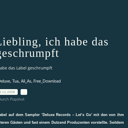
iebling, ich habe das
geschrumpft
 habe das Label geschrumpft
,
,
,
eluxe
Tua
Ali_As
Free_Download
3.12.2008
…
urch Popshot
Label auf dem Sampler ’Deluxe Records – Let’s Go’ mit den von ihm
teren Gästen und fast einem Dutzend Produzenten vorstellte. Seitdem