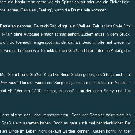
dem die Konkurrenz gerne wie ein Spitter spittet oder wie ein Ficker fickt.
de lachen. Geniales „Feeling“, wenn die Drums rein kommen!
Battlerap geboten. Deutsch-Rap klingt laut ’Weil es Zeit ist jetzt’ wie Jimi
ch T-Pain ohne Autotune einfach schräg anhört. Zudem muss in dem Stück,
k ’Fuk Toemack’ eingerappt hat, der damals Beschimpfte mal wieder für
t, wird es bereuen wie Tomekk seinen Gruß an Hitler – der ihn Anfang des
Mo, Semi-B und Großes K zu Der Neue Süden gehört, erklärte ja auch mal
 hier raus“
! Danach wurde der Songtext ja noch mit ’Ich bin ein Arsch,…’
wnload-EP ’Wer am 17.10. releast, ist doof’ – an der auch Samy und Tua
 jetzt alleine das Label repräsentieren. Denn der Sampler zeigt ziemlich
viel Spaß sie zusammen haben. Doch es geht auch mal nachdenklicher. Bei
esten Dinge im Leben nicht gekauft werden können. Kaufen könnt ihr aber