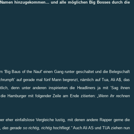
ue Namen hinzugekommen… und alle möglichen Big Bosses durch die
im 'Big Baus of the Nauf' einen Gang runter geschaltet und die Belegschaft
hrumpft’ auf gerade mal fünf Mann begrenzt, nämlich auf Tua, Ali A$, das
lich, denn unter anderen inspirierten die Headliners ja mit ’Sag ihnen
e die Hamburger mit folgender Zeile am Ende zitierten:
„Wenn ihr rechnen
ber eher einfallslose Vergleiche lustig, mit denen andere Rapper gerne die
, das gerade so richtig, richtig hochfliegt.“
Auch Ali AS und TUA ziehen nun