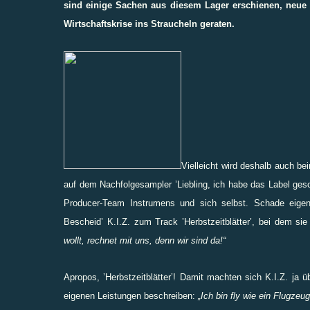
sind einige Sachen aus diesem Lager erschienen, ne
Wirtschaftskrise ins Straucheln geraten.
Vielleicht wird deshalb auch be
auf dem Nachfolgesampler ’Liebling, ich habe das Label gesc
Producer-Team Instrumens und sich selbst.
Schade eigent
Bescheid’ K.I.Z. zum Track ’Herbstzeitblätter’, bei dem si
wollt, rechnet mit uns, denn wir sind da!“
Apropos, ’Herbstzeitblätter’! Damit machten sich K.I.Z. ja ü
eigenen Leistungen beschreiben:
„Ich bin fly wie ein Flugzeug