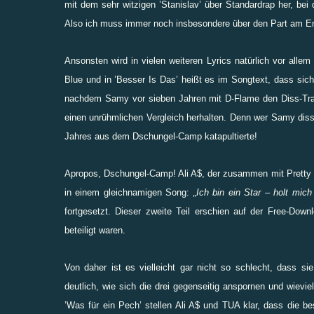
mit dem sehr witzigen ’Stanislav’ über Standardrap her, bei 
Also ich muss immer noch insbesondere über den Part am En
Ansonsten wird in vielen weiteren Lyrics natürlich vor allem 
Blue und in ’Besser Is Das’ heißt es im Songtext, dass si
nachdem Samy vor sieben Jahren mit D-Flame den Diss-Trac
einen unrühmlichen Vergleich herhalten. Denn wer Samy diss
Jahres aus dem Dschungel-Camp katapultierte!
Apropos, Dschungel-Camp! Ali A$, der zusammen mit Pretty 
in einem gleichnamigen Song:
„Ich bin ein Star – holt mich
fortgesetzt. Dieser zweite Teil erschien auf der Free-Do
beteiligt waren.
Von daher ist es vielleicht gar nicht so schlecht, dass sie
deutlich, wie sich die drei gegenseitig anspornen und wie
’Was für ein Pech’ stellen Ali A$ und TUA klar, dass die b