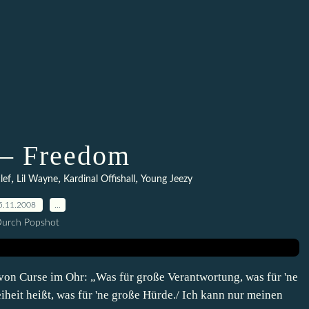
– Freedom
,
,
,
lef
Lil Wayne
Kardinal Offishall
Young Jeezy
5.11.2008
…
urch Popshot
 von Curse im Ohr: „Was für große Verantwortung, was für 'ne
iheit heißt, was für 'ne große Hürde./ Ich kann nur meinen