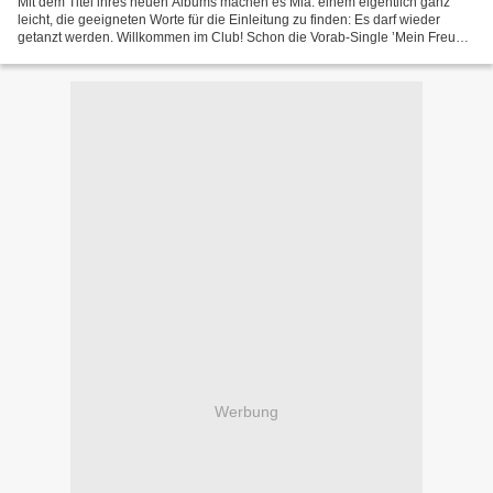
Mit dem Titel ihres neuen Albums machen es Mia. einem eigentlich ganz
leicht, die geeigneten Worte für die Einleitung zu finden: Es darf wieder
getanzt werden. Willkommen im Club! Schon die Vorab-Single ’Mein Freund’
knüpfte genial da an, wo ’Tanz der...
Werbung