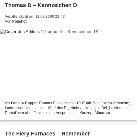
Thomas D – Kennzeichen D
Veröffentlicht am 11.09.2008 22:43
Von
Popshot
Als Fanta-4-Rapper Thomas D es erstmals 1997 mit „Solo“ allein versuchte,
fanden wohl die meisten Hörer das Ergebnis ziemlich gut. Bei „Lektionen In
Demut“ war aber für viele sein Anspruch, ein Konzept-Album zu
präsentieren, anscheinend etwas zu hoch....
The Fiery Furnaces – Remember