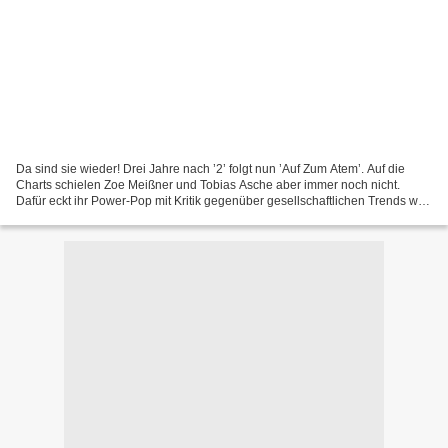
Da sind sie wieder! Drei Jahre nach ’2’ folgt nun ’Auf Zum Atem’. Auf die
Charts schielen Zoe Meißner und Tobias Asche aber immer noch nicht.
Dafür eckt ihr Power-Pop mit Kritik gegenüber gesellschaftlichen Trends wie
LOHAS-Hype und Überwachungsstaat...