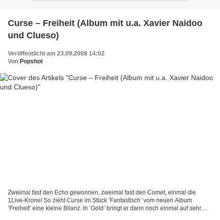
Curse – Freiheit (Album mit u.a. Xavier Naidoo
und Clueso)
Veröffentlicht am 23.09.2008 14:02
Von
Popshot
Zweimal fast den Echo gewonnen, zweimal fast den Comet, einmal die
1Live-Krone! So zieht Curse im Stück ’Fantastisch’ vom neuen Album
’Freiheit’ eine kleine Bilanz. In ’Gold’ bringt er dann noch einmal auf sehr
lustige Art und Weise auf den Punkt, was...