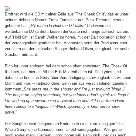
Eröffnet wird die CD mit einer Zeile aus ’The Cheek Of It’, das er unter
seinem richtigen Namen Frank Tomiczek auf ’Punx Records’ heraus
gebracht hat:
„My mate Da Hool the DJ calls!“
Und wenn der
weltbekannte DJ (an)ruft, lassen die Gäste nicht lange auf sich warten.
Auf ’Hold On’ ist Sarah Walker zu hören, mit der Da Hool auch schon in
der Vergangenheit gearbeitet hat. Ansonsten setzt der Produzent aber
vor allem auf den britischen Sänger Richard Oliver, der gleich bei sechs
Stücken mitmacht.
Rich ist unter anderem bei dem schon oben erwähnten ’The Cheek Of
It’ dabei, das hier als Album-Edit-Mix enthalten ist. Die Lyrics sind
dabei eine herrliche Story über Verständigungsschwierigkeiten zwischen
Mann und Frau – insbesondere, wenn sie aus verschiedenen Ländern
kommen:
„She drags me in the shower and I’m just thinking ‘bingo’./
She keeps on saying something but you know I don’t speak the lingo./
I’m working up a sweat being a typical man and all I hear from Heidi
here sounds like ‘langsam’./ Which apparently is German for slow
down."
Der Songtext wird übrigens am Ende noch einmal im loungigen 'The
Whole Story' ohne Comicstimmen-Effekt widergegeben. Wer gerne
noch etwas mehr „German Lingo” hören will, kann sich über das auch