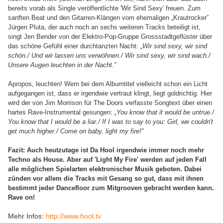
bereits vorab als Single veröffentlichte 'Wir Sind Sexy' freuen. Zum
sanften Beat und den Gitarren-Klängen vom ehemaligen „Krautrocker”
Jürgen Pluta, der auch noch an sechs weiteren Tracks beteiligt ist,
singt Jen Bender von der Elektro-Pop-Gruppe Grossstadtgeflüster über
das schöne Gefühl einer durchtanzten Nacht:
„Wir sind sexy, wir sind
schön./ Und wir lassen uns verwöhnen./ Wir sind sexy, wir sind wach./
Unsere Augen leuchten in der Nacht.”
Apropos, leuchten! Wem bei dem Albumtitel vielleicht schon ein Licht
aufgegangen ist, dass er irgendwie vertraut klingt, liegt goldrichtig. Hier
wird der von Jim Morrison
für The Doors
verfasste Songtext über einen
hartes Rave-Instrumental gesungen:
„You know that it would be untrue./
You know that I would be a liar./ If I was to say to you: Girl, we couldn't
get much higher./ Come on baby, light my fire!”
Fazit: Auch heutzutage ist Da Hool irgendwie immer noch mehr
Techno als House. Aber auf 'Light My Fire' werden auf jeden Fall
alle möglichen Spielarten elektronischer Musik geboten. Dabei
zünden vor allem die Tracks mit Gesang so gut, dass mit ihnen
bestimmt jeder Dancefloor zum Mitgrooven gebracht werden kann.
Rave on!
Mehr Infos:
http://www.hool.tv