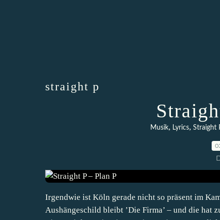
straight p
Straigh
,
,
Musik
Lyrics
Straight 
0
D
Irgendwie ist Köln gerade nicht so präsent im K
Aushängeschild bleibt ’Die Firma’ – und die hat z