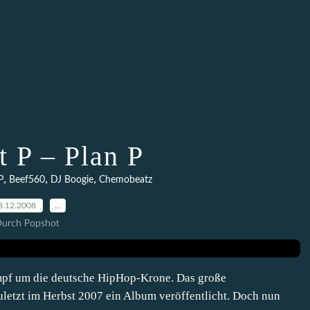
t P – Plan P
,
,
,
P
Beef560
DJ Boogie
Chemobeatz
3.12.2008
…
urch Popshot
ampf um die deutsche HipHop-Krone. Das große
uletzt im Herbst 2007 ein Album veröffentlicht. Doch nun