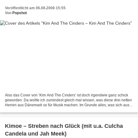
Veröffentlicht am 06.08.2008 15:55
Von
Popshot
Also das Cover von ’Kim And The Cinders’ ist doch irgendwie ganz schick
geworden. Da wollte ich zumindest gleich mal wissen, was diese drei netten
Herren aus Dänemark so für Musik machen. Im Grunde alles, was sich aus
Bass, Gitarre, Schlagzeug und leicht...
Kimoe – Streben nach Glück (mit u.a. Culcha
Candela und Jah Meek)