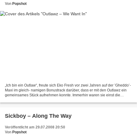
Von
Popshot
„Ich bin ein Outlaw“, freute sich Eko Fresh vor zwei Jahren auf der ’Gheddo’-
Maxi im gleich- namigen Bonustrack darüber, dass er mit den Outlawz ein
gemeinsames Stück aufnehmen konnte. Immerhin waren sie einst die
Gruppe seines Idols Tupac Shakur. Aus...
Sickboy – Along The Way
Veröffentlicht am 29.07.2008 20:50
Von
Popshot