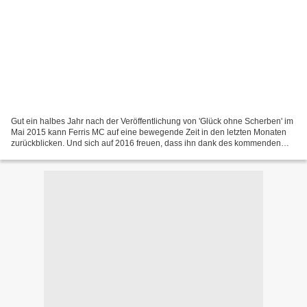
Gut ein halbes Jahr nach der Veröffentlichung von 'Glück ohne Scherben' im
Mai 2015 kann Ferris MC auf eine bewegende Zeit in den letzten Monaten
zurückblicken. Und sich auf 2016 freuen, dass ihn dank des kommenden
Tatorts mit Til Schweiger weitere Aufmerksamkeit...