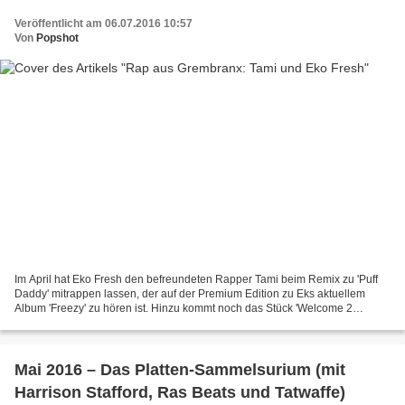
Veröffentlicht am 06.07.2016 10:57
Von
Popshot
Im April hat Eko Fresh den befreundeten Rapper Tami beim Remix zu 'Puff
Daddy' mitrappen lassen, der auf der Premium Edition zu Eks aktuellem
Album 'Freezy' zu hören ist. Hinzu kommt noch das Stück 'Welcome 2
Cologne City' mit TNT, das allerdings scheinbar...
Mai 2016 – Das Platten-Sammelsurium (mit
Harrison Stafford, Ras Beats und Tatwaffe)