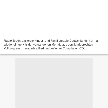
Radio Teddy, das erste Kinder- und Familienradio Deutschlands, hat mal
wieder einige Hits der vergangenen Monate aus dem kindgerechten
Vollprogramm herausdestilliert und auf einer Compilation-CD
zusammengestellt. Wie über Funk liefert hier die Mischung...